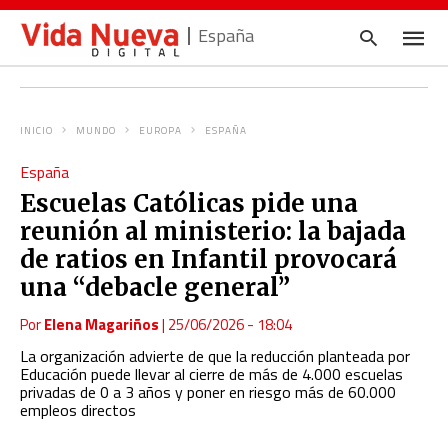
España
INICIO
MUNDO
EUROPA
ESPAÑA
Escrib
España
tu
consul
Escuelas Católicas pide una
y
pulsa
reunión al ministerio: la bajada
en
INTRO
de ratios en Infantil provocará
una “debacle general”
Por
Elena Magariños
|
25/06/2026 - 18:04
La organización advierte de que la reducción planteada por
Educación puede llevar al cierre de más de 4.000 escuelas
privadas de 0 a 3 años y poner en riesgo más de 60.000
empleos directos