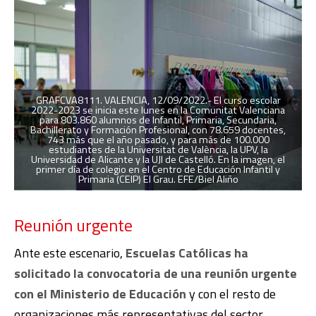
GRAFCVA8111. VALENCIA, 12/09/2022.- El curso escolar
2022-2023 se inicia este lunes en la Comunitat Valenciana
para 803.860 alumnos de Infantil, Primaria, Secundaria,
Bachillerato y Formación Profesional, con 78.659 docentes,
743 más que el año pasado, y para más de 100.000
estudiantes de la Universitat de València, la UPV, la
Universidad de Alicante y la UJI de Castelló. En la imagen, el
primer día de colegio en el Centro de Educación Infantil y
Primaria (CEIP) El Grau. EFE/Biel Aliño
Reunión urgente
Ante este escenario,
Escuelas Católicas ha
solicitado la convocatoria de una reunión urgente
con el Ministerio de Educación
y con el resto de
organizaciones más representativas del sector.