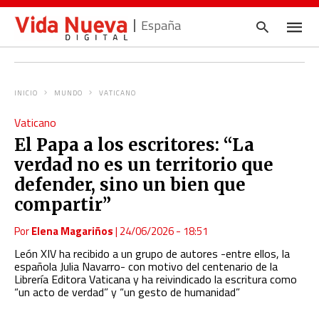
España
INICIO
MUNDO
VATICANO
Escrib
Vaticano
tu
consul
El Papa a los escritores: “La
y
pulsa
verdad no es un territorio que
en
INTRO
defender, sino un bien que
compartir”
Por
Elena Magariños
|
24/06/2026 - 18:51
León XIV ha recibido a un grupo de autores -entre ellos, la
española Julia Navarro- con motivo del centenario de la
Librería Editora Vaticana y ha reivindicado la escritura como
“un acto de verdad” y “un gesto de humanidad”