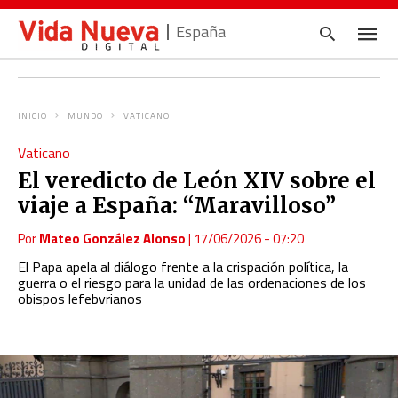
España
INICIO
MUNDO
VATICANO
Escrib
Vaticano
tu
consul
El veredicto de León XIV sobre el
y
pulsa
viaje a España: “Maravilloso”
en
INTRO
Por
Mateo González Alonso
|
17/06/2026 - 07:20
El Papa apela al diálogo frente a la crispación política, la
guerra o el riesgo para la unidad de las ordenaciones de los
obispos lefebvrianos