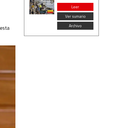
Leer
Ver sumario
Archivo
 esta