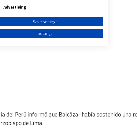
Advertising
Save settings
Settings
a from different sources
ncia del Perú informó que Balcázar había sostenido una r
arzobispo de Lima.