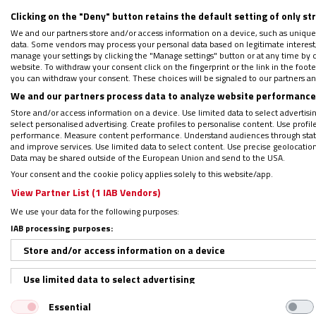
Clicking on the "Deny" button retains the default setting of only st
We and our partners store and/or access information on a device, such as unique
El mandatario señaló que en la querida ciu
data. Some vendors may process your personal data based on legitimate interest, 
reparar calles para recibir por todo lo alto 
manage your settings by clicking the "Manage settings" button or at any time by c
website. To withdraw your consent click on the fingerprint or the link in the foo
you can withdraw your consent. These choices will be signaled to our partners and
We and our partners process data to analyze website performance 
Espera que el próximo presidente – sea
Rob
Store and/or access information on a device. Use limited data to select advertising
“yo espero que, a partir de este momento y
select personalised advertising. Create profiles to personalise content. Use profi
ordenada”.
performance. Measure content performance. Understand audiences through statis
and improve services. Use limited data to select content. Use precise geolocation d
Data may be shared outside of the European Union and send to the USA.
Your consent and the cookie policy applies solely to this website/app.
View Partner List (1 IAB Vendors)
We use your data for the following purposes:
IAB processing purposes:
Store and/or access information on a device
Use limited data to select advertising
Essential
Create profiles for personalised advertising