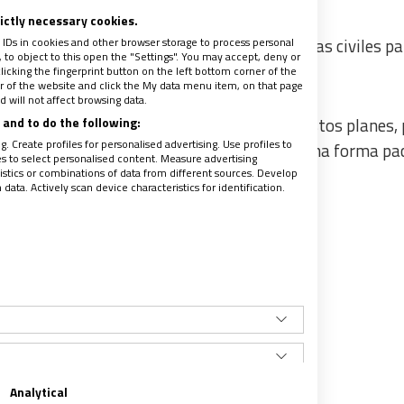
rictly necessary cookies.
 IDs in cookies and other browser storage to process personal
dad del Papa se comenzarán a adelantar obras civiles pa
to object to this open the "Settings". You may accept, deny or
a León.
licking the fingerprint button on the left bottom corner of the
ter of the website and click the My data menu item, on that page
 will not affect browsing data.
and to do the following:
erto Sánchez o Keiko Fujimori
– continúe estos planes,
. Create profiles for personalised advertising. Use profiles to
o pueda entregar la banda presidencial de una forma pac
les to select personalised content. Measure advertising
tics or combinations of data from different sources. Develop
ata. Actively scan device characteristics for identification.
Analytical