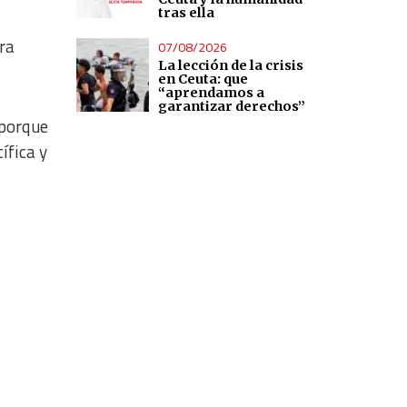
tras ella
ra
07/08/2026
La lección de la crisis
en Ceuta: que
“aprendamos a
garantizar derechos”
 porque
ífica y