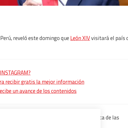
 Perú, reveló este domingo que
León XIV
visitará el país
en INSTAGRAM?
 recibir gratis la mejor información
recibe un avance de los contenidos
mientras ejercía su voto en la segunda vuelta de las
de la que Prevost fuera su obispo.