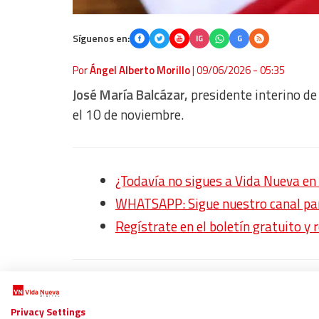
Síguenos en:
IG
G
Por
Ángel Alberto Morillo
|
09/06/2026 - 05:35
José María Balcázar,
presidente interino de
el 10 de noviembre.
¿Todavía no sigues a Vida Nueva 
WHATSAPP: Sigue nuestro canal para
Regístrate en el boletín gratuito y 
Así informó a periodistas que lo abordaron 
presidenciales en
Chiclayo
, la jurisdicción 
Privacy Settings