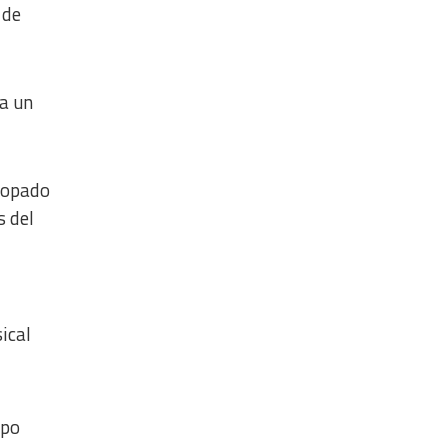
 de
ía un
scopado
s del
ical
spo