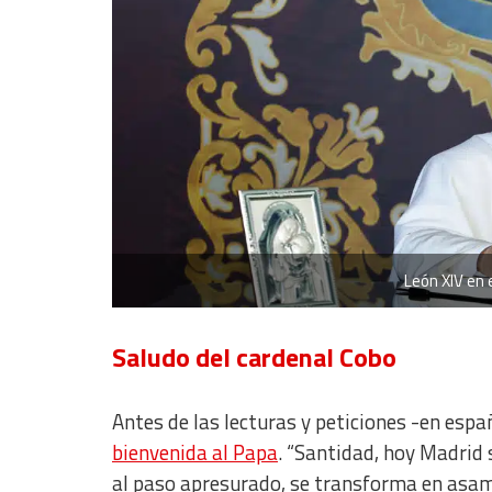
Develop and improve services
Use limited data to select content
IAB Special Features:
Use precise geolocation data
Identify devices based on information actively requested
Non-IAB processing purposes:
Essential
León XIV en 
Analytical
Functional
Saludo del cardenal Cobo
Advertising
Antes de las lecturas y peticiones -en espa
bienvenida al Papa
. “
Santidad, hoy Madrid 
al paso apresurado, se transforma en asamb