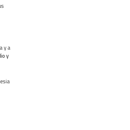
us
a y a
io y
lesia