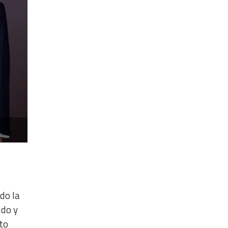
ado la
ido y
to