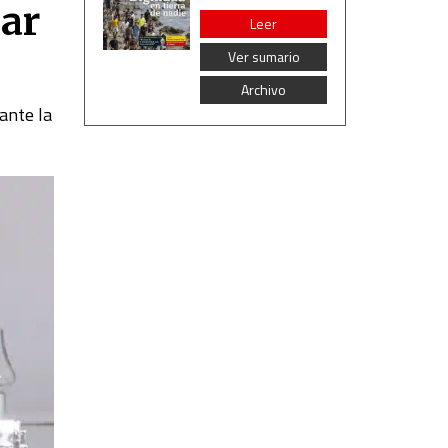
iar
Leer
Ver sumario
Archivo
 ante la