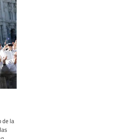
 de la
las
an