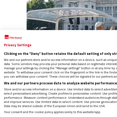
Privacy Settings
Clicking on the "Deny" button retains the default setting of only st
We and our partners store and/or access information on a device, such as unique
data. Some vendors may process your personal data based on legitimate interest, 
León XI
manage your settings by clicking the "Manage settings" button or at any time by c
website. To withdraw your consent click on the fingerprint or the link in the foo
you can withdraw your consent. These choices will be signaled to our partners and
We and our partners process data to analyze website performance 
Saludo desde el papamóvil
Store and/or access information on a device. Use limited data to select advertising
select personalised advertising. Create profiles to personalise content. Use profi
performance. Measure content performance. Understand audiences through statis
Robert Francis Prevost
ha abandonado esta 
and improve services. Use limited data to select content. Use precise geolocation d
Data may be shared outside of the European Union and send to the USA.
capital se ha cambiado al papamóvil para p
Your consent and the cookie policy applies solely to this website/app.
diócesis españoles. Especialmente, jóvenes,