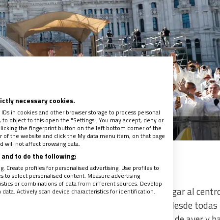
rictly necessary cookies.
 IDs in cookies and other browser storage to process personal
to object to this open the "Settings". You may accept, deny or
V en la misa de Cibeles. Foto: EFE
licking the fingerprint button on the left bottom corner of the
ter of the website and click the My data menu item, on that page
 will not affect browsing data.
and to do the following:
. Create profiles for personalised advertising. Use profiles to
les to select personalised content. Measure advertising
tics or combinations of data from different sources. Develop
mañana la Nunciatura en coche, pero al llegar al centro
ata. Actively scan device characteristics for identification.
oder estar más cerca de los fieles llegados desde todas 
 que han hecho doblete después de la vigilia de ayer y h