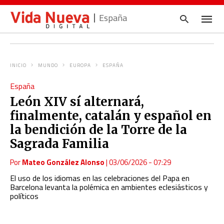
España
INICIO
MUNDO
EUROPA
ESPAÑA
Escrib
España
tu
consul
León XIV sí alternará,
y
pulsa
finalmente, catalán y español en
en
INTRO
la bendición de la Torre de la
Sagrada Familia
Por
Mateo González Alonso
|
03/06/2026 - 07:29
El uso de los idiomas en las celebraciones del Papa en
Barcelona levanta la polémica en ambientes eclesiásticos y
políticos