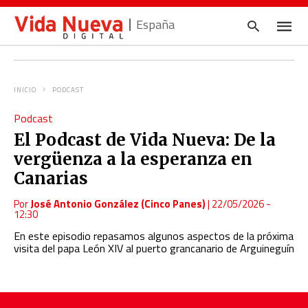
España
INICIO
PODCAST
Escrib
Podcast
tu
consul
El Podcast de Vida Nueva: De la
y
pulsa
vergüenza a la esperanza en
en
INTRO
Canarias
Por
José Antonio González (Cinco Panes)
|
22/05/2026 -
12:30
En este episodio repasamos algunos aspectos de la próxima
visita del papa León XIV al puerto grancanario de Arguineguín