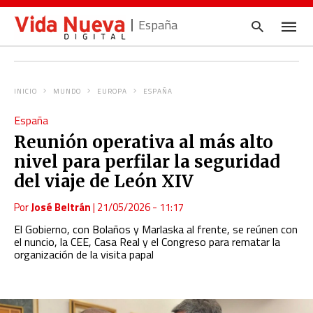
España
INICIO
MUNDO
EUROPA
ESPAÑA
Escrib
España
tu
consul
Reunión operativa al más alto
y
pulsa
nivel para perfilar la seguridad
en
INTRO
del viaje de León XIV
Por
José Beltrán
|
21/05/2026 - 11:17
El Gobierno, con Bolaños y Marlaska al frente, se reúnen con
el nuncio, la CEE, Casa Real y el Congreso para rematar la
organización de la visita papal