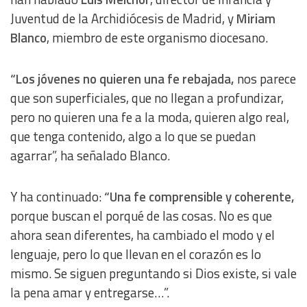
Juventud de la Archidiócesis de Madrid, y
Miriam
Develop and improve services
Blanco
, miembro de este organismo diocesano.
Use limited data to select content
“Los jóvenes no quieren una fe rebajada,
nos parece
que son superficiales, que no llegan a profundizar,
IAB Special Features:
pero no quieren una fe a la moda, quieren algo real,
Use precise geolocation data
que tenga contenido, algo a lo que se puedan
agarrar”, ha señalado Blanco.
Identify devices based on information actively requested
Y ha continuado:
“Una fe comprensible y coherente,
Non-IAB processing purposes:
porque buscan el porqué de las cosas. No es que
Essential
ahora sean diferentes, ha cambiado el modo y el
lenguaje, pero lo que llevan en el corazón es lo
Analytical
mismo. Se siguen preguntando si Dios existe, si vale
la pena amar y entregarse…”.
Functional