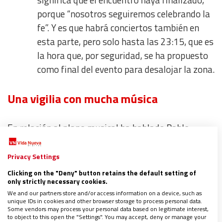
significa que el encuentro haya finalizado,
porque “nosotros seguiremos celebrando la
fe”. Y es que habrá conciertos también en
esta parte, pero solo hasta las 23:15, que es
la hora que, por seguridad, se ha propuesto
como final del evento para desalojar la zona.
Una vigilia con mucha música
En relación al plano musical ha hablado Pablo
Cebrián, director artístico de la visita. De hecho, ha
revelado los primeros artistas confirmados más
Privacy Settings
allá de Hakuna, entre los que destacan
Siloé, Beret,
Clicking on the "Deny" button retains the default setting of
only strictly necessary cookies.
Mr. Rain, Hey Kid y Lola Tuduri
. A ellos se unirán
We and our partners store and/or access information on a device, such as
otros que se conocerán en los próximos días.
unique IDs in cookies and other browser storage to process personal data.
Some vendors may process your personal data based on legitimate interest,
to object to this open the "Settings". You may accept, deny or manage your