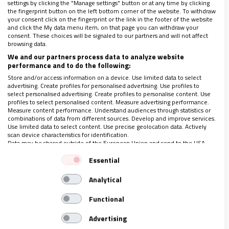
settings by clicking the "Manage settings" button or at any time by clicking
El evento lo dinamizará también un
coro de 150
the fingerprint button on the left bottom corner of the website. To withdraw
personas entre los más de 1.000 que se han
your consent click on the fingerprint or the link in the footer of the website
and click the My data menu item, on that page you can withdraw your
inscrito.
Todos ellos estarán dirigidos por Alejandro
consent. These choices will be signaled to our partners and will not affect
browsing data.
Obregón, acompañado por la Orquesta de la JMJ,
We and our partners process data to analyze website
constituida hace 15 años.
performance and to do the following:
Store and/or access information on a device. Use limited data to select
advertising. Create profiles for personalised advertising. Use profiles to
Para el música tinerfeño, la preparación de este
select personalised advertising. Create profiles to personalise content. Use
profiles to select personalised content. Measure advertising performance.
evento ha sido
“un momento precioso y, a la vez,
Measure content performance. Understand audiences through statistics or
combinations of data from different sources. Develop and improve services.
difícil,
porque es muy poco tiempo para un acto de
Use limited data to select content. Use precise geolocation data. Actively
esta magnitud, pero hemos contado con la buena
scan device characteristics for identification.
Data may be shared outside of the European Union and send to the USA.
predisposición de muchos artistas, que están de
Your consent and the cookie policy applies solely to this website/app.
Essential
forma gratuita, y en un mes en el que podrían tener
View Partner List (1 IAB Vendors)
conciertos en otros lugares”.
Analytical
We use your data for the following purposes:
IAB processing purposes:
Functional
Sobre la selección de los artistas, Cebrián ha
Store and/or access information on a device
Advertising
aclarado que
“la búsqueda de los artistas no se ha