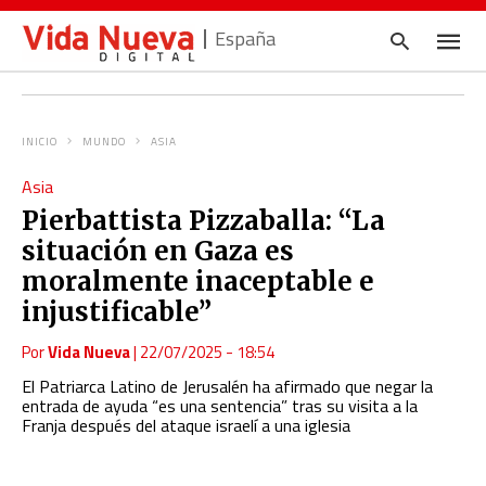
España
INICIO
MUNDO
ASIA
Escrib
Asia
tu
consul
Pierbattista Pizzaballa: “La
y
pulsa
situación en Gaza es
en
INTRO
moralmente inaceptable e
injustificable”
Por
Vida Nueva
|
22/07/2025 - 18:54
El Patriarca Latino de Jerusalén ha afirmado que negar la
entrada de ayuda “es una sentencia” tras su visita a la
Franja después del ataque israelí a una iglesia