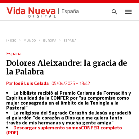
España
INICIO
MUNDO
EUROPA
ESPAÑA
Escrib
España
tu
consul
Dolores Aleixandre: la gracia de
y
pulsa
la Palabra
en
INTRO
Por
José Luis Celada
|
05/04/2025 - 13:42
La biblista recibió el Premio Carisma de Formación y
Espiritualidad de la CONFER por “su compromiso como
mujer consagrada en el ámbito de la Teología y la
Pastoral”
La religiosa del Sagrado Corazón de Jesús agradeció
el galardón “de corazón a Dios que me quiera tanto
través de mis hermanas y mucha gente amiga”
Descargar suplemento somosCONFER completo
(PDF)