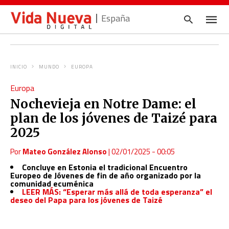
España
INICIO
MUNDO
EUROPA
Escrib
Europa
tu
consul
Nochevieja en Notre Dame: el
y
pulsa
plan de los jóvenes de Taizé para
en
INTRO
2025
Por
Mateo González Alonso
|
02/01/2025 - 00:05
Concluye en Estonia el tradicional Encuentro
Europeo de Jóvenes de fin de año organizado por la
comunidad ecuménica
LEER MÁS: “Esperar más allá de toda esperanza” el
deseo del Papa para los jóvenes de Taizé