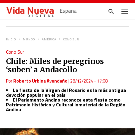
España
INICIO
MUNDO
AMÉRICA
CONO SUR
Escrib
Cono Sur
tu
consul
Chile: Miles de peregrinos
y
pulsa
‘suben’ a Andacollo
en
INTRO
Por
Roberto Urbina Avendaño
|
28/12/2024 - 17:08
La fiesta de la Virgen del Rosario es la más antigua
devoción popular en el país
El Parlamento Andino reconoce esta fiesta como
Patrimonio Histórico y Cultural Inmaterial de la Región
Andina