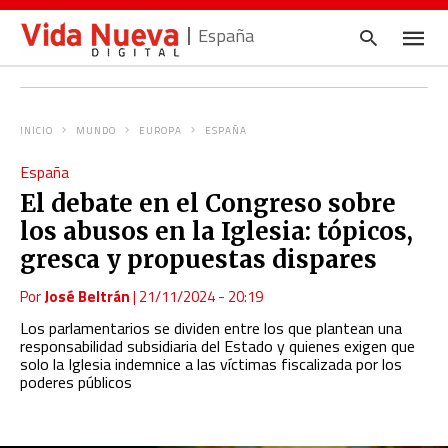
España
INICIO
MUNDO
EUROPA
ESPAÑA
Escrib
España
tu
consul
El debate en el Congreso sobre
y
pulsa
los abusos en la Iglesia: tópicos,
en
INTRO
gresca y propuestas dispares
Por
José Beltrán
|
21/11/2024 - 20:19
Los parlamentarios se dividen entre los que plantean una
responsabilidad subsidiaria del Estado y quienes exigen que
solo la Iglesia indemnice a las víctimas fiscalizada por los
poderes públicos