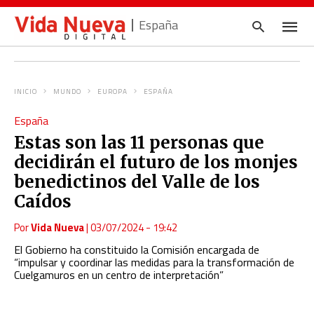
España
INICIO
MUNDO
EUROPA
ESPAÑA
Escrib
España
tu
consul
Estas son las 11 personas que
y
pulsa
decidirán el futuro de los monjes
en
INTRO
benedictinos del Valle de los
Caídos
Por
Vida Nueva
|
03/07/2024 - 19:42
El Gobierno ha constituido la Comisión encargada de
“impulsar y coordinar las medidas para la transformación de
Cuelgamuros en un centro de interpretación”