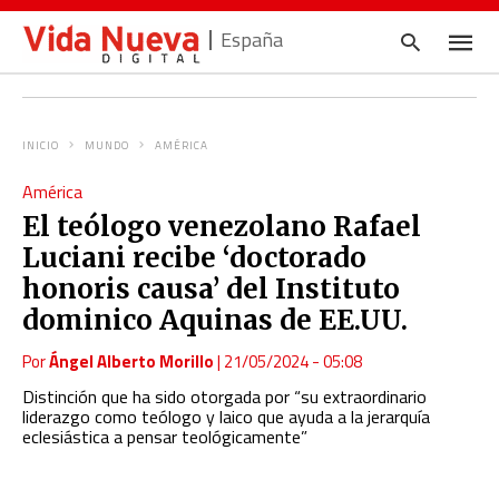
España
INICIO
MUNDO
AMÉRICA
Escrib
América
tu
consul
El teólogo venezolano Rafael
y
pulsa
Luciani recibe ‘doctorado
en
INTRO
honoris causa’ del Instituto
dominico Aquinas de EE.UU.
Por
Ángel Alberto Morillo
|
21/05/2024 - 05:08
Distinción que ha sido otorgada por “su extraordinario
liderazgo como teólogo y laico que ayuda a la jerarquía
eclesiástica a pensar teológicamente”