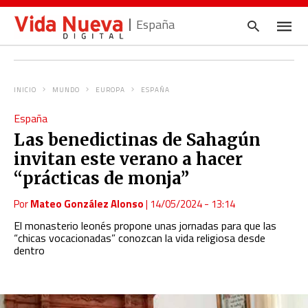
España
INICIO
MUNDO
EUROPA
ESPAÑA
Escrib
España
tu
consul
Las benedictinas de Sahagún
y
pulsa
invitan este verano a hacer
en
INTRO
“prácticas de monja”
Por
Mateo González Alonso
|
14/05/2024 - 13:14
El monasterio leonés propone unas jornadas para que las
“chicas vocacionadas” conozcan la vida religiosa desde
dentro