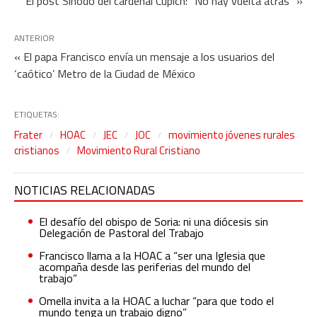
El post Sínodo del cardenal Cupich: “No hay vuelta atrás” »
ANTERIOR
« El papa Francisco envía un mensaje a los usuarios del
‘caótico’ Metro de la Ciudad de México
ETIQUETAS:
Frater
HOAC
JEC
JOC
movimiento jóvenes rurales
cristianos
Movimiento Rural Cristiano
NOTICIAS RELACIONADAS
El desafío del obispo de Soria: ni una diócesis sin
Delegación de Pastoral del Trabajo
Francisco llama a la HOAC a “ser una Iglesia que
acompaña desde las periferias del mundo del
trabajo”
Omella invita a la HOAC a luchar “para que todo el
mundo tenga un trabajo digno”