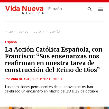
España
INICIO
MUNDO
EUROPA
ESPAÑA
Escrib
España
tu
consul
La Acción Católica Española, con
y
pulsa
Francisco: “Sus enseñanzas nos
en
INTRO
reafirman en nuestra tarea de
construcción del Reino de Dios”
Por
Vida Nueva
|
30/10/2023 - 18:19
Las comisiones permanentes de los movimientos han
celebrado un encuentro en Madrid del 28 al 29 de octubre