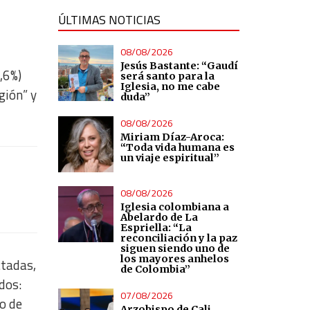
ÚLTIMAS NOTICIAS
08/08/2026
Jesús Bastante: “Gaudí
,6%)
será santo para la
Iglesia, no me cabe
gión” y
duda”
08/08/2026
Miriam Díaz-Aroca:
“Toda vida humana es
un viaje espiritual”
08/08/2026
Iglesia colombiana a
Abelardo de La
Espriella: “La
reconciliación y la paz
siguen siendo uno de
los mayores anhelos
ctadas,
de Colombia”
dos:
07/08/2026
o de
Arzobispo de Cali