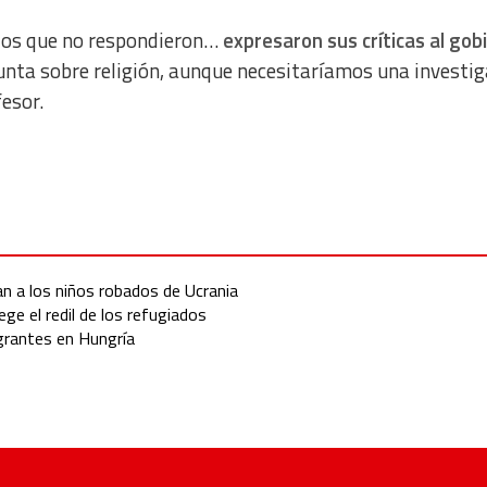
 los que no respondieron…
expresaron sus críticas al gob
egunta sobre religión, aunque necesitaríamos una investi
esor.
an a los niños robados de Ucrania
ge el redil de los refugiados
igrantes en Hungría