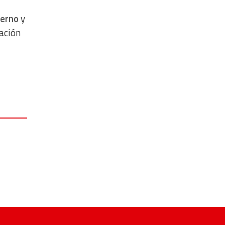
ierno
y
gación