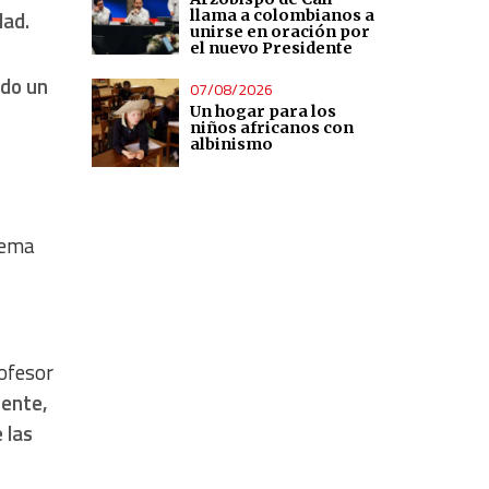
llama a colombianos a
dad.
unirse en oración por
el nuevo Presidente
ido un
07/08/2026
Un hogar para los
niños africanos con
albinismo
rema
rofesor
ente,
 las