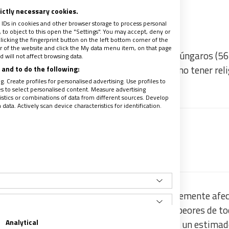
rictly necessary cookies.
 IDs in cookies and other browser storage to process personal
to object to this open the "Settings". You may accept, deny or
licking the fingerprint button on the left bottom corner of the
ter of the website and click the My data menu item, on that page
n Hungría ha revelado que la mayoría de los húngaros (56
 will not affect browsing data.
n religiosa,
mientras que el 16,5% declaró “no tener reli
and to do the following:
. Create profiles for personalised advertising. Use profiles to
unta en absoluto.
les to select personalised content. Measure advertising
tics or combinations of data from different sources. Develop
ata. Actively scan device characteristics for identification.
recibe un avance de los contenidos
 principales religiones del país se vieron gravemente afe
ricamente la mayoritaria del país, fueron los peores de to
Analytical
n comparación con 2011. Las cifras pasaron de un estimad