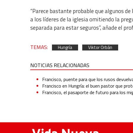
Non-IAB processing purposes:
“Parece bastante probable que algunos de
Essential
a los líderes de la iglesia omitiendo la pr
Analytical
separada para estar seguros”, añade el prof
Functional
TEMAS:
Hungría
Viktor Orbán
Advertising
NOTICIAS RELACIONADAS
Francisco, puente para que los rusos devuelv
Francisco en Hungría: el buen pastor que prote
Francisco, el pasaporte de futuro para los m