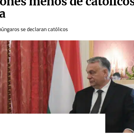
lones menos de católico
a
 húngaros se declaran católicos