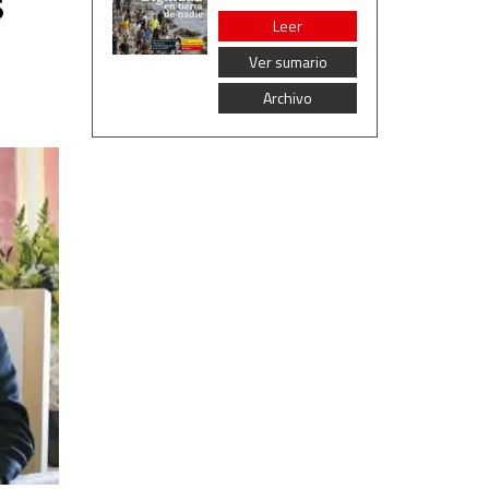
s
Leer
Ver sumario
Archivo