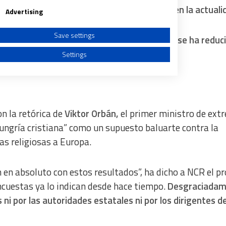
aban como católicas en 2011 a 2,6 millones en la actuali
Advertising
Save settings
001 y 2011,
la población católica de Hungría se ha reduc
ión.
Settings
 la retórica de
Viktor Orbán,
el primer ministro de ext
a from different sources
Hungría cristiana” como un supuesto baluarte contra la
s religiosas a Europa.
 en absoluto con estos resultados”, ha dicho a NCR el p
ncuestas ya lo indican desde hace tiempo.
Desgraciadam
i por las autoridades estatales ni por los dirigentes de