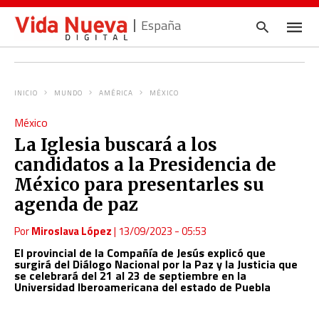
España
INICIO
MUNDO
AMÉRICA
MÉXICO
Escrib
México
tu
consul
La Iglesia buscará a los
y
pulsa
candidatos a la Presidencia de
en
INTRO
México para presentarles su
agenda de paz
Por
Miroslava López
|
13/09/2023 - 05:53
El provincial de la Compañía de Jesús explicó que
surgirá del Diálogo Nacional por la Paz y la Justicia que
se celebrará del 21 al 23 de septiembre en la
Universidad Iberoamericana del estado de Puebla