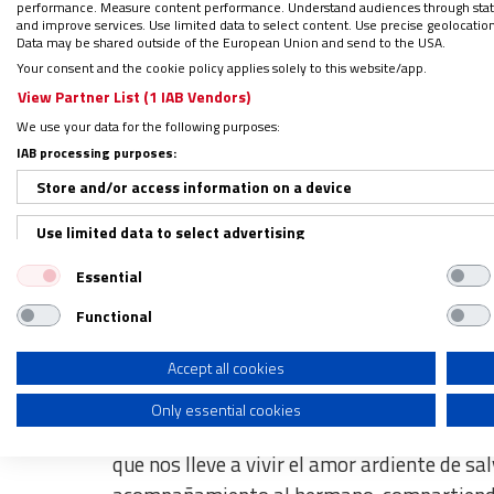
performance. Measure content performance. Understand audiences through statis
María, a partir sin demora , a caminar en e
and improve services. Use limited data to select content. Use precise geolocation d
Data may be shared outside of the European Union and send to the USA.
Your consent and the cookie policy applies solely to this website/app.
“María es propuesta como misionera de la ale
View Partner List (1 IAB Vendors)
su primera encíclica: Evangelium gaudium,
We use your data for the following purposes:
que se transforma en fuego que arde, que il
IAB processing purposes:
caminar, fuego ardiente que disipa las tinie
Store and/or access information on a device
Use limited data to select advertising
Imitar al verdadero misionero
Essential
Create profiles for personalised advertising
El prelado ha invitado a
“construir el Rein
Functional
Use profiles to select personalised advertising
comunidades misioneras, multiplicadoras de 
justicia, ser Iglesia en salida”.
Create profiles to personalise content
Accept all cookies
Only essential cookies
Use profiles to select personalised content
Esto exige “una pastoral misionera ad-gente
Measure advertising performance
que nos lleve a vivir el amor ardiente de s