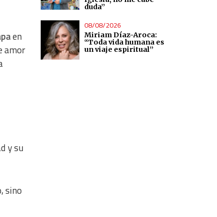
duda”
08/08/2026
apa
en
Miriam Díaz-Aroca:
“Toda vida humana es
de amor
un viaje espiritual”
a
d y su
, sino