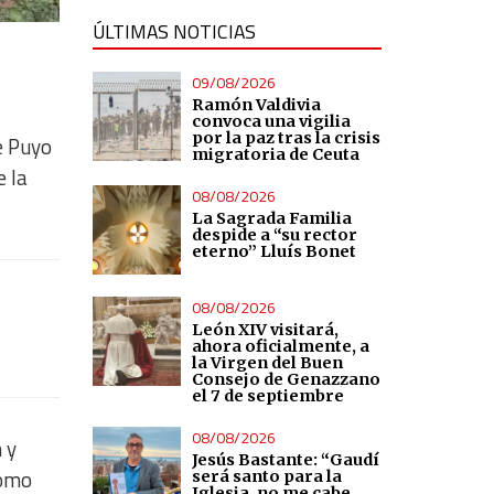
ÚLTIMAS NOTICIAS
09/08/2026
Ramón Valdivia
convoca una vigilia
por la paz tras la crisis
e Puyo
migratoria de Ceuta
e la
08/08/2026
La Sagrada Familia
despide a “su rector
eterno” Lluís Bonet
08/08/2026
León XIV visitará,
ahora oficialmente, a
la Virgen del Buen
Consejo de Genazzano
el 7 de septiembre
08/08/2026
 y
Jesús Bastante: “Gaudí
como
será santo para la
Iglesia, no me cabe