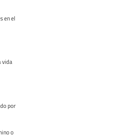
s en el
a vida
ido por
mino o