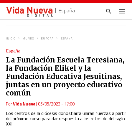
España
INICIO
MUNDO
EUROPA
ESPAÑA
Escrib
España
tu
consul
La Fundación Escuela Teresiana,
y
pulsa
la Fundación Elikel y la
en
INTRO
Fundación Educativa Jesuitinas,
juntas en un proyecto educativo
común
Por
Vida Nueva
|
05/05/2023 - 17:00
Los centros de la diócesis donostiarra unirán fuerzas a partir
del próximo curso para dar respuesta a los retos de del siglo
XXI