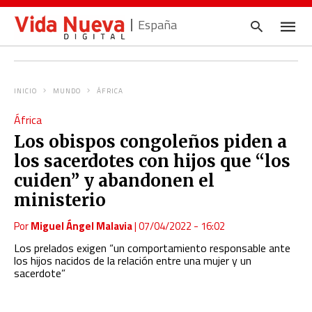
España
INICIO
MUNDO
ÁFRICA
Escrib
África
tu
consul
Los obispos congoleños piden a
y
pulsa
los sacerdotes con hijos que “los
en
INTRO
cuiden” y abandonen el
ministerio
Por
Miguel Ángel Malavia
|
07/04/2022 - 16:02
Los prelados exigen “un comportamiento responsable ante
los hijos nacidos de la relación entre una mujer y un
sacerdote”