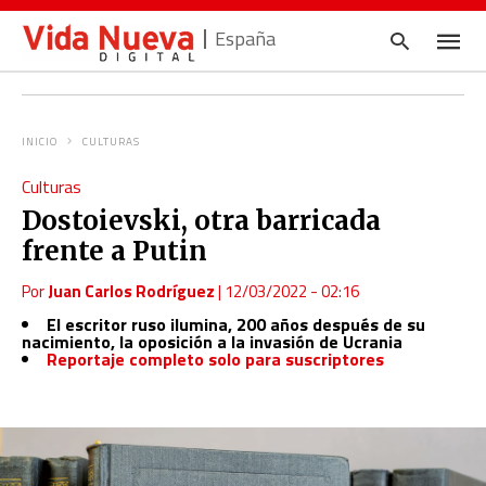
España
INICIO
CULTURAS
Escrib
Culturas
tu
consul
Dostoievski, otra barricada
y
pulsa
frente a Putin
en
INTRO
Por
Juan Carlos Rodríguez
|
12/03/2022 - 02:16
El escritor ruso ilumina, 200 años después de su
nacimiento, la oposición a la invasión de Ucrania
Reportaje completo solo para suscriptores