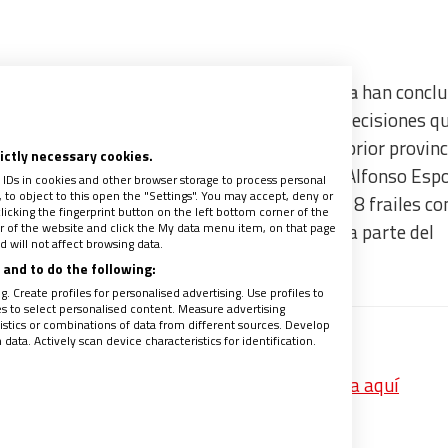
ega, los dominicos de la
Provincia de Hispania
han conclu
xima autoridad de la institución. Entre las decisiones qu
r a fray Jesús Díaz Sariego en su oficio de prior provinc
rictly necessary cookies.
como “Maestros en Sagrada Teología” (fray Alfonso Esp
 IDs in cookies and other browser storage to process personal
to object to this open the "Settings". You may accept, deny or
tínez y fray Vito Gómez) o la elección de los 8 frailes c
licking the fingerprint button on the left bottom corner of the
ter of the website and click the My data menu item, on that page
uarán trabajando en el definitorio, la segunda parte del
 will not affect browsing data.
and to do the following:
. Create profiles for personalised advertising. Use profiles to
les to select personalised content. Measure advertising
tics or combinations of data from different sources. Develop
ata. Actively scan device characteristics for identification.
icano frena las terapias de conversión gay
p las mejores noticias de Vida Nueva? Pincha aquí
recibe un avance de los contenidos