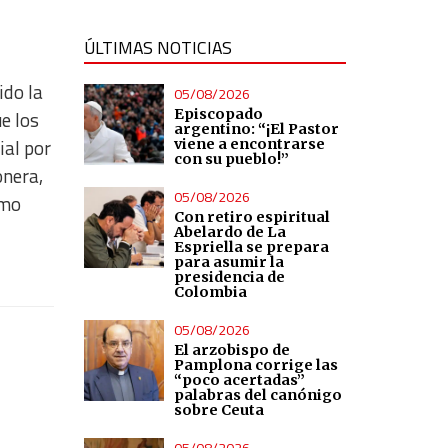
ÚLTIMAS NOTICIAS
ido la
05/08/2026
Episcopado
e los
argentino: “¡El Pastor
ial por
viene a encontrarse
con su pueblo!”
onera,
05/08/2026
omo
Con retiro espiritual
Abelardo de La
Espriella se prepara
para asumir la
presidencia de
Colombia
05/08/2026
El arzobispo de
Pamplona corrige las
“poco acertadas”
palabras del canónigo
sobre Ceuta
05/08/2026