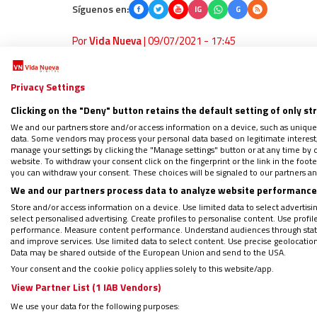
Síguenos en:
IG
G
Por
Vida Nueva
|
09/07/2021 - 17:45
Tras diez días de intenso trabajo en Caleru
primera parte de su capítulo provincial, má
Privacy Settings
51 capitulares han tomado está la de renova
Clicking on the "Deny" button retains the default setting of only st
cuatro años, proponer a cuatro dominicos 
We and our partners store and/or access information on a device, such as unique
data. Some vendors may process your personal data based on legitimate interest, 
fray Vicente Botella, fray Manuel Ángel Mar
manage your settings by clicking the "Manage settings" button or at any time by c
website. To withdraw your consent click on the fingerprint or the link in the foo
definidores que, junto al Provincial, contin
you can withdraw your consent. These choices will be signaled to our partners and
capítulo.
We and our partners process data to analyze website performance 
Store and/or access information on a device. Use limited data to select advertising
select personalised advertising. Create profiles to personalise content. Use profi
performance. Measure content performance. Understand audiences through statis
and improve services. Use limited data to select content. Use precise geolocation d
El Podcast de Vida Nueva: El Vat
Data may be shared outside of the European Union and send to the USA.
Your consent and the cookie policy applies solely to this website/app.
¿Quieres recibir gratis por WhatsAp
View Partner List (1 IAB Vendors)
Regístrate en el boletín gratuito y 
We use your data for the following purposes: