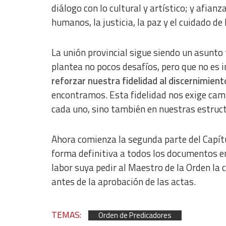
Use limited data to select content
diálogo con lo cultural y artístico; y afian
IAB Special Features:
humanos, la justicia, la paz y el cuidado de 
Use precise geolocation data
La unión provincial sigue siendo un asunto 
Identify devices based on information actively requested
plantea no pocos desafíos, pero que no es 
Non-IAB processing purposes:
reforzar nuestra fidelidad al discernimien
Essential
encontramos. Esta fidelidad nos exige camb
Analytical
cada uno, sino también en nuestras estruct
Functional
Ahora comienza la segunda parte del Capítul
Advertising
forma definitiva a todos los documentos 
labor suya pedir al Maestro de la Orden la 
antes de la aprobación de las actas.
TEMAS:
Orden de Predicadores