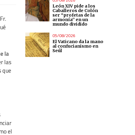
León XIV pide a los
Caballeros de Colón
ser “profetas de la
Fr.
armonía” en un
mundo dividido
qué
05/08/2026
El Vaticano da la mano
al confucianismo en
Seúl
e la
r las
s que
s
nciar
omo el