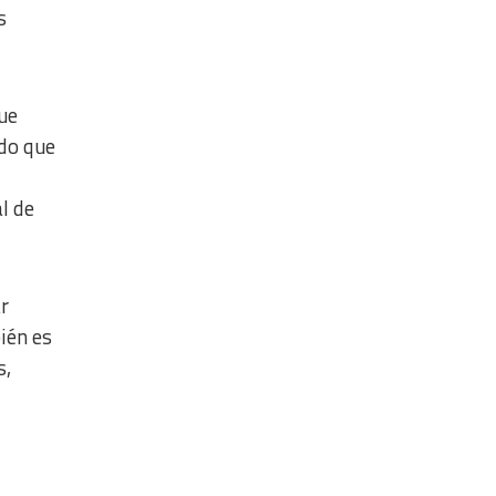
s
que
ido que
l de
ar
én es
s,