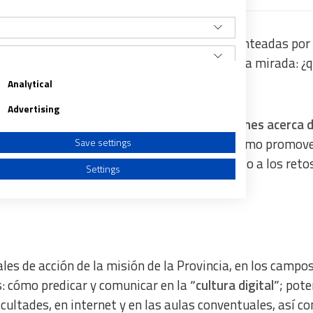
an estado orientadas por tres preguntas planteadas por 
ia,
que le exige estar muy despierta
y abrir la mirada: ¿
redicas?, ¿qué dices del mundo?
Analytical
Advertising
ominicos, los capitulares han tomado
decisiones acerca d
onar la economía de manera solidaria, de cómo promove
Save settings
tos, y de dónde estar presentes respondiendo a los reto
Settings
a from different sources
les de acción de la misión de la Provincia, en los campo
: cómo predicar y comunicar en la
“cultura digital”
; pote
facultades, en internet y en las aulas conventuales, así c