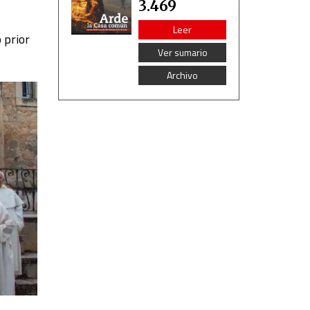
3.469
Leer
 prior
Ver sumario
Archivo