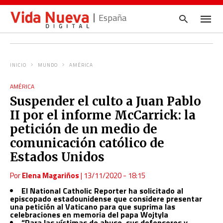
España
INICIO
MUNDO
AMÉRICA
Escrib
tu
AMÉRICA
consul
Suspender el culto a Juan Pablo
y
pulsa
II por el informe McCarrick: la
en
INTRO
petición de un medio de
comunicación católico de
Estados Unidos
Por
Elena Magariños
|
13/11/2020 - 18:15
El National Catholic Reporter ha solicitado al
episcopado estadounidense que considere presentar
una petición al Vaticano para que suprima las
celebraciones en memoria del papa Wojtyla
“Para las víctimas de abuso, sus defensores y