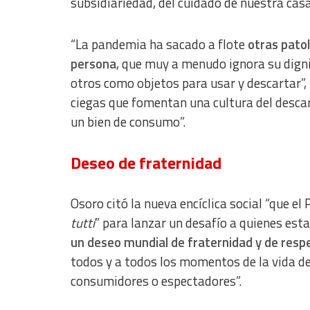
subsidiariedad, del cuidado de nuestra ca
Use limited data to select content
IAB Special Features:
“La pandemia ha sacado a flote
otras patol
Use precise geolocation data
persona
, que muy a menudo ignora su digni
otros como objetos para usar y descartar”, l
Identify devices based on information actively requested
ciegas que fomentan una cultura del descar
Non-IAB processing purposes:
un bien de consumo”.
Essential
Analytical
Deseo de fraternidad
Functional
Osoro citó la nueva encíclica social “que e
Advertising
tutti
” para lanzar un desafío a quienes est
un deseo mundial de fraternidad y de respet
todos y a todos los momentos de la vida 
consumidores o espectadores”.