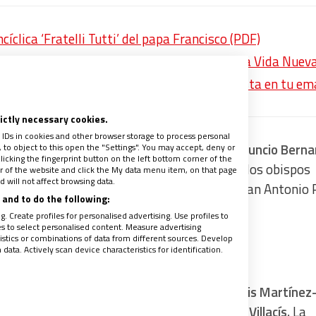
clica ‘Fratelli Tutti’ del papa Francisco (PDF)
itar’, la meditación del papa Francisco para Vida Nuev
recibe un avance de los contenidos de la revista en tu em
rictly necessary cookies.
 IDs in cookies and other browser storage to process personal
mérito de Madrid, Antonio María Rouco y el nuncio Berna
to object to this open the "Settings". You may accept, deny or
licking the fingerprint button on the left bottom corner of the
el cardenal castrense, Juan del Río, así como los obispos
ter of the website and click the My data menu item, on that page
 will not affect browsing data.
vincia eclesiástica, Ginés García Beltrán y Juan Antonio 
and to do the following:
. Create profiles for personalised advertising. Use profiles to
les to select personalised content. Measure advertising
tics or combinations of data from different sources. Develop
ata. Actively scan device characteristics for identification.
,
se encontraba el alcalde de Madrid, José Luis Martínez
patrona. Junto a él, la vicealcaldesa, Begoña Villacís.
La