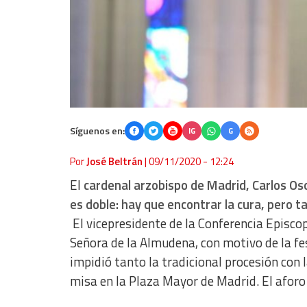
Síguenos en:
IG
G
Por
José Beltrán
|
09/11/2020 - 12:24
El
cardenal arzobispo de Madrid, Carlos Os
es doble: hay que encontrar la cura, pero ta
El vicepresidente de la Conferencia Episcop
Señora de la Almudena, con motivo de la fe
impidió tanto la tradicional procesión con l
misa en la Plaza Mayor de Madrid. El aforo 