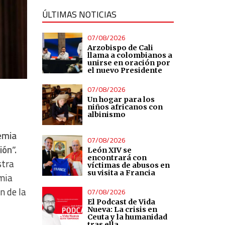
ÚLTIMAS NOTICIAS
07/08/2026
Arzobispo de Cali
llama a colombianos a
unirse en oración por
el nuevo Presidente
07/08/2026
Un hogar para los
niños africanos con
albinismo
demia
07/08/2026
ión”.
León XIV se
encontrará con
stra
víctimas de abusos en
su visita a Francia
emia
n de la
07/08/2026
El Podcast de Vida
Nueva: La crisis en
Ceuta y la humanidad
tras ella