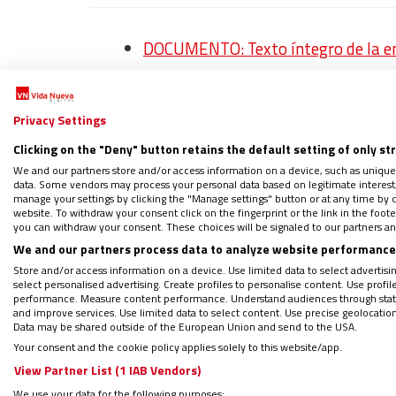
DOCUMENTO: Texto íntegro de la encí
LEE Y DESCARGA: ‘Un plan para resuc
Regístrate en el boletín gratuito y 
Privacy Settings
Clicking on the "Deny" button retains the default setting of only st
We and our partners store and/or access information on a device, such as unique
Junto a Osoro,
concelebraron el cardenal e
data. Some vendors may process your personal data based on legitimate interest, 
manage your settings by clicking the "Manage settings" button or at any time by c
Auza
. En el altar, también se encontraban 
website. To withdraw your consent click on the fingerprint or the link in the foo
you can withdraw your consent. These choices will be signaled to our partners and
auxiliares de Madrid y los obispos de la pro
We and our partners process data to analyze website performance 
Pla.
Store and/or access information on a device. Use limited data to select advertising
select personalised advertising. Create profiles to personalise content. Use profi
performance. Measure content performance. Understand audiences through statis
Díaz-Ayuso ausente
and improve services. Use limited data to select content. Use precise geolocation d
Data may be shared outside of the European Union and send to the USA.
Your consent and the cookie policy applies solely to this website/app.
Al frente de la representación institucional
View Partner List (1 IAB Vendors)
Almeida, que renovó el voto de la Villa a su 
We use your data for the following purposes: