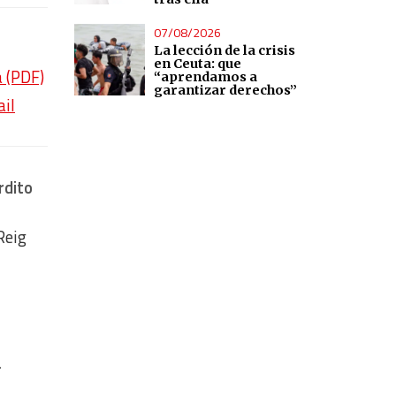
07/08/2026
La lección de la crisis
en Ceuta: que
a (PDF)
“aprendamos a
garantizar derechos”
ail
rdito
Reig
-