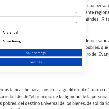
el Díaz-Ayuso, decidió no asistir puesto que una perso
rus. Sí estuvieron en el templo el vicepresidente regiona
upos municipales en el Consistorio, Pepu Hernández , Rit
Analytical
os presentes que para contrarrestar a la pandemia sanita
Advertising
 puede faltar: la opción preferencial por los pobres
, que
Save settings
idos, sino que es la opción que está en el centro del Evan
Settings
mos la ocasión para construir algo diferente”,
animó el
a from different sources
ociedad desde “el principio de la dignidad de la persona,
s pobres, del destino universal de los bienes, de solidari