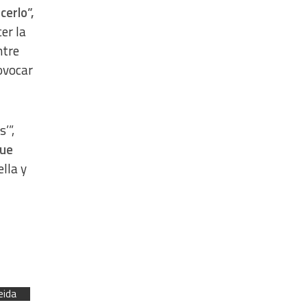
erlo”,
er la
ntre
ovocar
’”,
que
lla y
eida