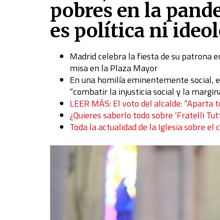
pobres en la pande
es política ni ideo
Madrid celebra la fiesta de su patrona en
misa en la Plaza Mayor
En una homilía eminentemente social, el 
“combatir la injusticia social y la margi
LEER MÁS: El voto del alcalde: “Aparta to
¿Quieres saberlo todo sobre ‘Fratelli Tut
Toda la actualidad de la Iglesia sobre el 