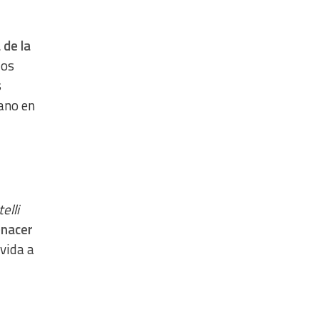
 de la
los
s
ano en
elli
enacer
vida a