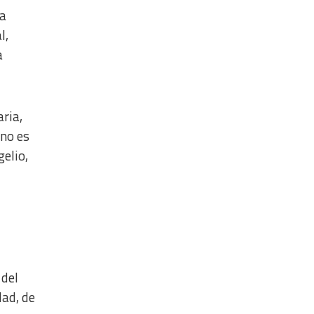
na
l,
a
ria,
 no es
gelio,
 del
dad, de