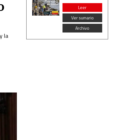
o
Leer
Ver sumario
Archivo
y la