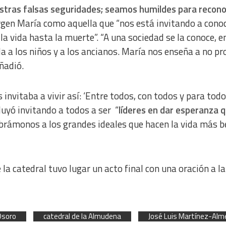
stras falsas seguridades; seamos humildes para reconoc
rgen María como aquella que “nos está invitando a conoc
la vida hasta la muerte”. “A una sociedad se la conoce, e
a a los niños y a los ancianos. María nos enseña a no pr
ñadió.
nvitaba a vivir así: ‘Entre todos, con todos y para todos
luyó invitando a todos a ser “
líderes en dar esperanza 
brámonos a los grandes ideales que hacen la vida más be
e la catedral tuvo lugar un acto final con una oración a la
Osoro
catedral de la Almudena
José Luis Martínez-Alm