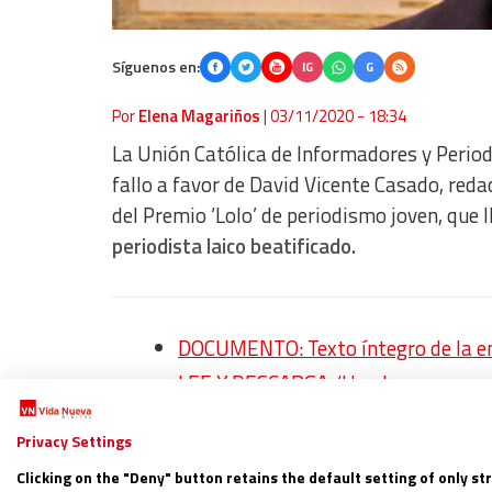
Síguenos en:
IG
G
Por
Elena Magariños
|
03/11/2020 - 18:34
La Unión Católica de Informadores y Period
fallo a favor de David Vicente Casado, reda
del Premio ‘Lolo’ de periodismo joven, que 
periodista laico beatificado.
DOCUMENTO: Texto íntegro de la encí
LEE Y DESCARGA: ‘Un plan para resuc
Regístrate en el boletín gratuito y 
Privacy Settings
Clicking on the "Deny" button retains the default setting of only st