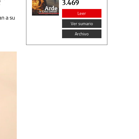
e”
3.469
Leer
an a su
Ver sumario
Archivo