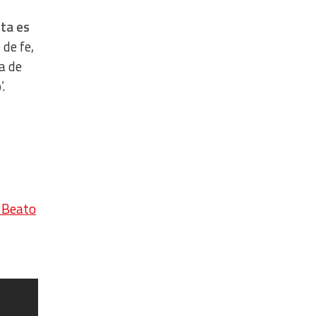
sta es
 de fe,
a de
.
l Beato