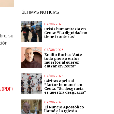
ÚLTIMAS NOTICIAS
07/08/2026
Crisis humanitaria en
Ceuta: “La dignidad no
bre, su
tiene fronteras”
ción
07/08/2026
Emilio Rocha: “Ante
todo pienso en los
muertos al querer
entrar en Ceuta”
07/08/2026
Cáritas apela al
“factor humano” en
a (PDF)
Ceuta: “Su desgracia
es nuestra desgracia”
07/08/2026
El Nuncio Apostólico
llamó a la Iglesia