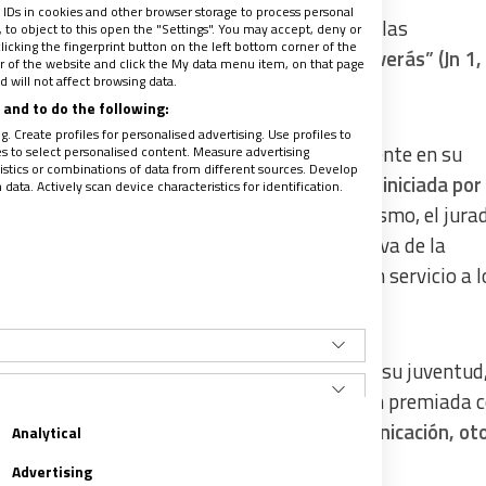
 IDs in cookies and other browser storage to process personal
con motivo de la próxima Jornada Mundial de las
to object to this open the "Settings". You may accept, deny or
licking the fingerprint button on the left bottom corner of the
 el próximo 21 de mayo con el lema
‘Ven y lo verás” (Jn 1,
ter of the website and click the My data menu item, on that page
 will not affect browsing data.
o y donde están’.
and to do the following:
. Create profiles for personalised advertising. Use profiles to
profundo compromiso católico de David Vicente en su
les to select personalised content. Measure advertising
tics or combinations of data from different sources. Develop
e de Hoy,
impulsando una cabecera histórica iniciada por 
ata. Actively scan device characteristics for identification.
referente en el ámbito de la opinión. Asimismo, el jura
ael Ortega, e integrado por la Junta Directiva de la
ocación periodística, que él siente como “un servicio a l
le trayectoria de David Vicente a pesar de su juventud
 como televisión y prensa escrita, y también premiada c
Blanca, el premio
San Juan Pablo II de Comunicación, o
Analytical
Advertising