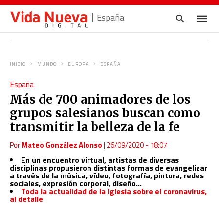
España
INICIO
MUNDO
EUROPA
ESPAÑA
Escrib
España
tu
consul
Más de 700 animadores de los
y
pulsa
grupos salesianos buscan como
en
INTRO
transmitir la belleza de la fe
Por
Mateo González Alonso
|
26/09/2020 - 18:07
En un encuentro virtual, artistas de diversas
disciplinas propusieron distintas formas de evangelizar
a través de la música, vídeo, fotografía, pintura, redes
sociales, expresión corporal, diseño…
Toda la actualidad de la Iglesia sobre el coronavirus,
al detalle