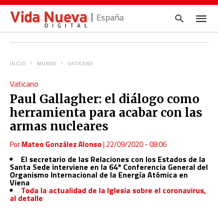
España
INICIO
MUNDO
VATICANO
Escrib
Vaticano
tu
consul
Paul Gallagher: el diálogo como
y
pulsa
herramienta para acabar con las
en
INTRO
armas nucleares
Por
Mateo González Alonso
|
22/09/2020 - 08:06
El secretario de las Relaciones con los Estados de la
Santa Sede interviene en la 64ª Conferencia General del
Organismo Internacional de la Energía Atómica en
Viena
Toda la actualidad de la Iglesia sobre el coronavirus,
al detalle