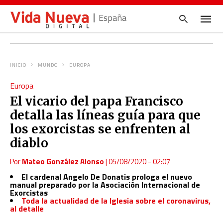
España
INICIO
MUNDO
EUROPA
Escrib
Europa
tu
consul
El vicario del papa Francisco
y
pulsa
detalla las líneas guía para que
en
INTRO
los exorcistas se enfrenten al
diablo
Por
Mateo González Alonso
|
05/08/2020 - 02:07
El cardenal Angelo De Donatis prologa el nuevo
manual preparado por la Asociación Internacional de
Exorcistas
Toda la actualidad de la Iglesia sobre el coronavirus,
al detalle