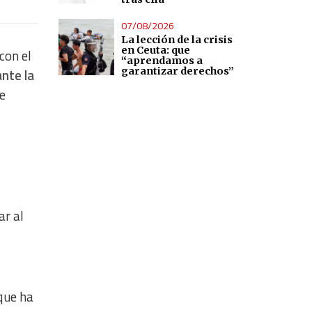
07/08/2026
La lección de la crisis
en Ceuta: que
con el
“aprendamos a
garantizar derechos”
ante la
de
ar al
que ha