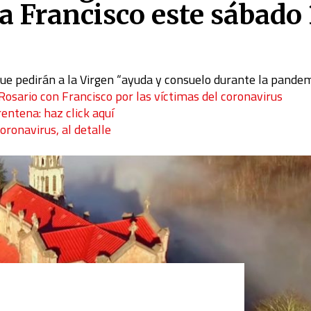
pa Francisco este sábado
ue pedirán a la Virgen “ayuda y consuelo durante la pande
Rosario con Francisco por las víctimas del coronavirus
rentena: haz click aquí
coronavirus, al detalle