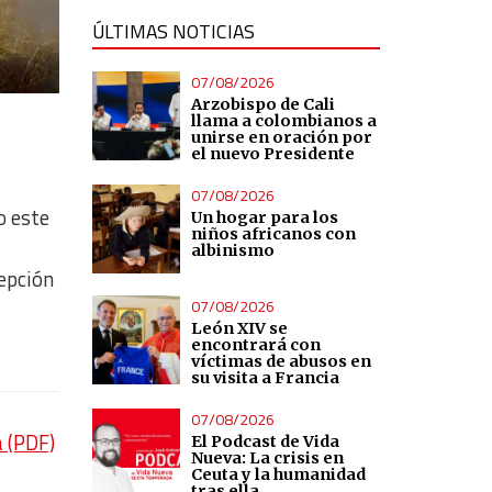
ÚLTIMAS NOTICIAS
07/08/2026
Arzobispo de Cali
llama a colombianos a
unirse en oración por
el nuevo Presidente
07/08/2026
o este
Un hogar para los
niños africanos con
albinismo
epción
07/08/2026
León XIV se
encontrará con
víctimas de abusos en
su visita a Francia
07/08/2026
a (PDF)
El Podcast de Vida
Nueva: La crisis en
Ceuta y la humanidad
tras ella