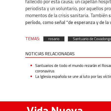
fallecido por esta causa; un capellán hospi
Non-IAB processing purposes:
periodista y un voluntario, por aquellos p
Essential
momentos de la crisis sanitaria. También
s
Analytical
período, como señal “de esperanza y de la v
Functional
TEMAS:
rosario
Santuario de Covadong
Advertising
NOTICIAS RELACIONADAS
Santuarios de todo el mundo rezarán el Rosar
coronavirus
La Iglesia española se une al luto por las ví