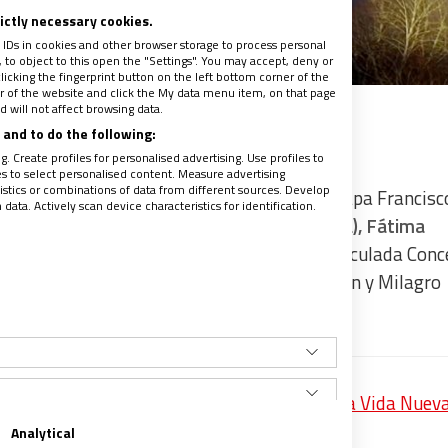
rictly necessary cookies.
 IDs in cookies and other browser storage to process personal
to object to this open the "Settings". You may accept, deny or
licking the fingerprint button on the left bottom corner of the
ter of the website and click the My data menu item, on that page
 will not affect browsing data.
and to do the following:
. Create profiles for personalised advertising. Use profiles to
les to select personalised content. Measure advertising
tics or combinations of data from different sources. Develop
 al rezo del Santo Rosario dirigido por el papa Francisc
ata. Actively scan device characteristics for identification.
ne, así, a los santuarios de
Lourdes (Francia), Fátima
vanni Rotondo y Pompeya (Italia),
de la
Inmaculada Conc
upe (México), Chiquinquirá (Colombia), Luján y Milagro
 y Notre-Dame de la Paix (Costa de Marfil).
itar’, la meditación del papa Francisco para Vida Nuev
recibe un avance de los contenidos
Analytical