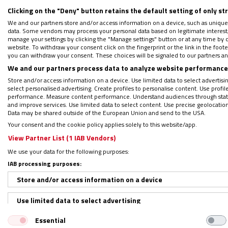
Clicking on the "Deny" button retains the default setting of only st
We and our partners store and/or access information on a device, such as unique
data. Some vendors may process your personal data based on legitimate interest, 
manage your settings by clicking the "Manage settings" button or at any time by c
website. To withdraw your consent click on the fingerprint or the link in the foo
you can withdraw your consent. These choices will be signaled to our partners and
Síguenos en:
IG
G
We and our partners process data to analyze website performance 
Store and/or access information on a device. Use limited data to select advertising
Por
Elena Magariños
|
27/05/2020 - 19:08
select personalised advertising. Create profiles to personalise content. Use profi
performance. Measure content performance. Understand audiences through statis
El santuario mariano de Covadonga se unirá
and improve services. Use limited data to select content. Use precise geolocation d
Data may be shared outside of the European Union and send to the USA.
sábado, 30 de mayo, a las 17:30 horas. Se u
Your consent and the cookie policy applies solely to this website/app.
(Portugal), Czestochowa (Polonia), San Gio
View Partner List (1 IAB Vendors)
(Estados Unidos), Nuestra Señora de Guadal
We use your data for the following purposes:
(Argentina), y los africanos Elele (Nigeria)
IAB processing purposes:
Store and/or access information on a device
Use limited data to select advertising
LEE Y DESCARGA: ‘Un plan para resuc
Regístrate en el boletín gratuito y 
Essential
Create profiles for personalised advertising