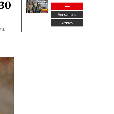
 30
Leer
Ver sumario
Archivo
mia”