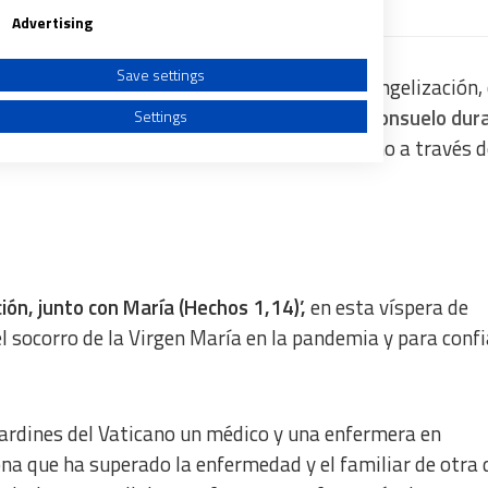
Advertising
Save settings
ontificio para la Promoción de la Nueva Evangelización, 
l Mundo, a fin de pedir a la Virgen ayuda y consuelo dur
Settings
a Gruta de Lourdes en los jardines del Vaticano a través 
a from different sources
ción, junto con María (Hechos 1,14)’,
en esta víspera de
el socorro de la Virgen María en la pandemia y para confi
jardines del Vaticano un médico y una enfermera en
ona que ha superado la enfermedad y el familiar de otra 