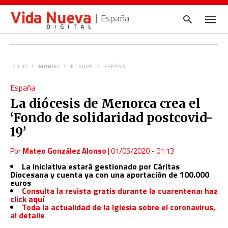
España
INICIO
MUNDO
EUROPA
ESPAÑA
Escrib
España
tu
consul
La diócesis de Menorca crea el
y
pulsa
‘Fondo de solidaridad postcovid-
en
INTRO
19’
Por
Mateo González Alonso
|
01/05/2020 - 01:13
La iniciativa
estará gestionado por Cáritas
Diocesana y cuenta ya con una aportación de 100.000
euros
Consulta la revista gratis durante la cuarentena: haz
click aquí
Toda la actualidad de la Iglesia sobre el coronavirus,
al detalle