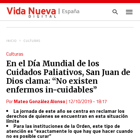
España
INICIO
CULTURAS
Escrib
Culturas
tu
consul
En el Día Mundial de los
y
pulsa
Cuidados Paliativos, San Juan de
en
INTRO
Dios clama: “No existen
enfermos in-cuidables”
Por
Mateo González Alonso
|
12/10/2019 - 18:17
La jornada de este año se centra en reclamar los
derechos de quienes se encuentran en esta situación
límite
Para las instituciones de la Orden, este tipo de
atención es “exactamente lo que hay que hacer cuando
no es posible curar”