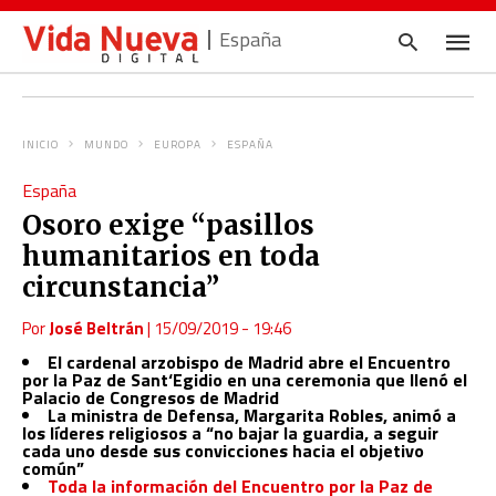
España
INICIO
MUNDO
EUROPA
ESPAÑA
Escrib
España
tu
consul
Osoro exige “pasillos
y
pulsa
humanitarios en toda
en
INTRO
circunstancia”
Por
José Beltrán
|
15/09/2019 - 19:46
El cardenal arzobispo de Madrid abre el Encuentro
por la Paz de Sant‘Egidio en una ceremonia que llenó el
Palacio de Congresos de Madrid
La ministra de Defensa, Margarita Robles, animó a
los líderes religiosos a “no bajar la guardia, a seguir
cada uno desde sus convicciones hacia el objetivo
común”
Toda la información del Encuentro por la Paz de