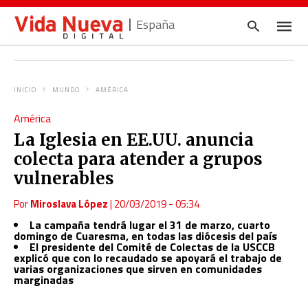
España
INICIO
MUNDO
AMÉRICA
Escrib
América
tu
consul
La Iglesia en EE.UU. anuncia
y
pulsa
colecta para atender a grupos
en
INTRO
vulnerables
Por
Miroslava López
|
20/03/2019 - 05:34
La campaña tendrá lugar el 31 de marzo, cuarto
domingo de Cuaresma, en todas las diócesis del país
El presidente del Comité de Colectas de la USCCB
explicó que con lo recaudado se apoyará el trabajo de
varias organizaciones que sirven en comunidades
marginadas