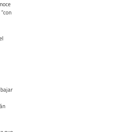
onoce
 “con
el
abajar
tán
te que