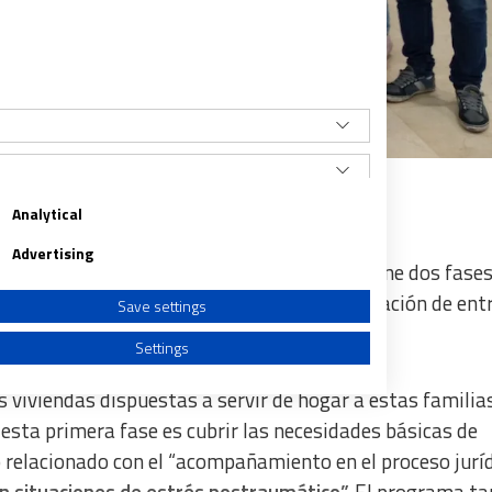
Analytical
Advertising
Seguridad Social, Empleo y Migraciones”, tiene dos fases
eses, mientras que la segunda tiene una duración de ent
Save settings
 vulnerabilidad”.
Settings
eis viviendas dispuestas a servir de hogar a estas familia
 esta primera fase es cubrir las necesidades básicas de
o relacionado con el “acompañamiento en el proceso juríd
a from different sources
n situaciones de estrés postraumático”.
El programa t