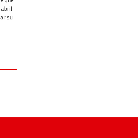
 abril
car su