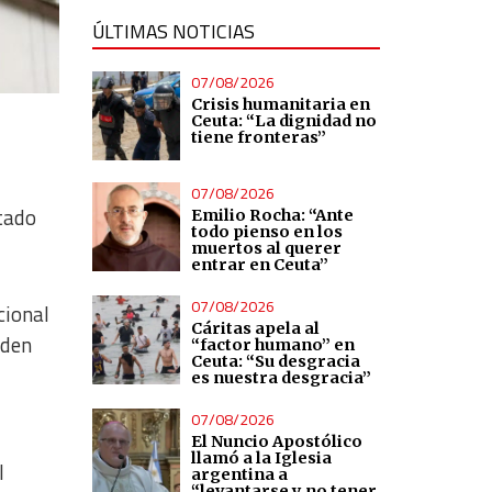
ÚLTIMAS NOTICIAS
07/08/2026
Crisis humanitaria en
Ceuta: “La dignidad no
tiene fronteras”
07/08/2026
stado
Emilio Rocha: “Ante
todo pienso en los
muertos al querer
entrar en Ceuta”
07/08/2026
cional
Cáritas apela al
rden
“factor humano” en
Ceuta: “Su desgracia
es nuestra desgracia”
07/08/2026
El Nuncio Apostólico
llamó a la Iglesia
l
argentina a
“levantarse y no tener