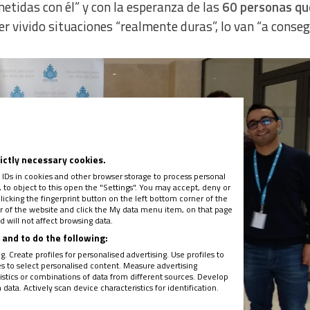
tidas con él” y con la esperanza de las
60 personas qu
 vivido situaciones “realmente duras”, lo van “a consegu
rictly necessary cookies.
 IDs in cookies and other browser storage to process personal
to object to this open the "Settings". You may accept, deny or
licking the fingerprint button on the left bottom corner of the
ter of the website and click the My data menu item, on that page
 will not affect browsing data.
and to do the following:
. Create profiles for personalised advertising. Use profiles to
les to select personalised content. Measure advertising
tics or combinations of data from different sources. Develop
ata. Actively scan device characteristics for identification.