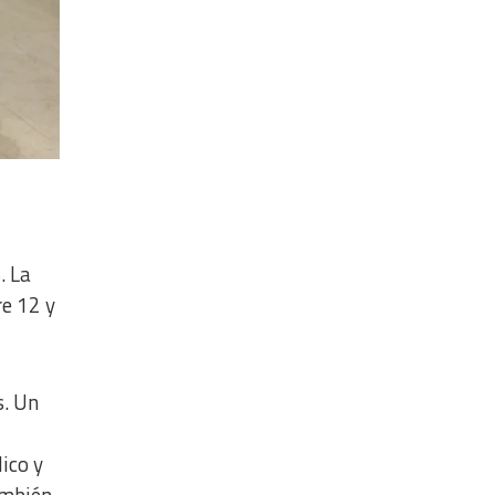
. La
re 12 y
s. Un
ico y
ambién