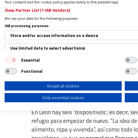
Your consent and the cookie policy applies solely to this website/app.
View Partner List (1 IAB Vendors)
We use your data for the following purposes:
IAB processing purposes:
Store and/or access information on a device
Use limited data to select advertising
Facilitar la autonomía
Essential
Create profiles for personalised advertising
Functional
Use profiles to select personalised advertising
El programa, “avalado por el Ministerio de 
primera es “la de acogida”, que dura seis m
Create profiles to personalise content
Accept all cookies
18 meses
“en casos de familias de extrema
Only essential cookies
Use profiles to select personalised content
Measure advertising performance
En León hay seis “dispositivos”, es decir, s
refugio para empezar de nuevo. “La idea de
Measure content performance
alimento, ropa y vivienda”, así como todo l
Understand audiences through statistics or combinations of dat
psicológico, ya que
es normal que lleguen e