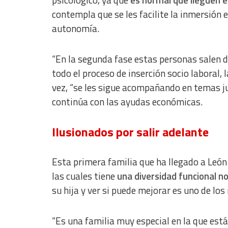
contempla que se les facilite la inmersión 
Develop and improve services
autonomía.
Use limited data to select content
IAB Special Features:
“En la segunda fase estas personas salen d
Use precise geolocation data
todo el proceso de inserción socio laboral, l
vez, “se les sigue acompañando en temas jur
Identify devices based on information actively requested
continúa con las ayudas económicas.
Non-IAB processing purposes:
Essential
Ilusionados por salir adelante
Analytical
Esta primera familia que ha llegado a León
Functional
las cuales tiene
una diversidad funcional n
Advertising
su hija y ver si puede mejorar es uno de lo
“Es una familia muy especial en la que es