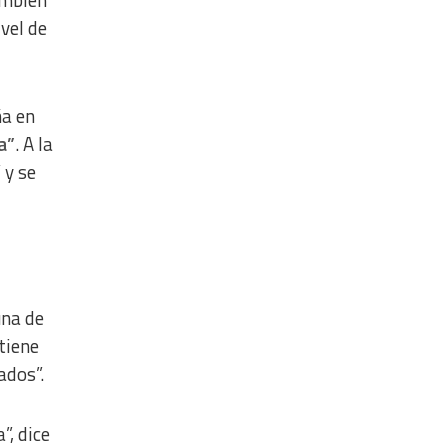
vel de
ña en
a”
. A la
 y se
una de
tiene
ados”.
, dice