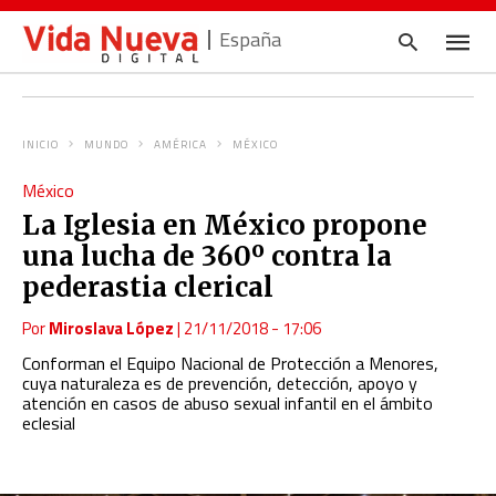
España
INICIO
MUNDO
AMÉRICA
MÉXICO
Escrib
México
tu
consul
La Iglesia en México propone
y
pulsa
una lucha de 360º contra la
en
INTRO
pederastia clerical
Por
Miroslava López
|
21/11/2018 - 17:06
Conforman el Equipo Nacional de Protección a Menores,
cuya naturaleza es de prevención, detección, apoyo y
atención en casos de abuso sexual infantil en el ámbito
eclesial