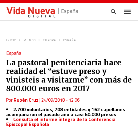
España
INICIO
MUNDO
EUROPA
ESPAÑA
Escrib
España
tu
consul
La pastoral penitenciaria hace
y
pulsa
realidad el “estuve preso y
en
INTRO
vinisteis a visitarme” con más de
800.000 euros en 2017
Por
Rubén Cruz
|
24/09/2018 - 12:06
2.700 voluntarios, 708 entidades y 162 capellanes
acompañaron el pasado año a casi 60.000 presos
Consulta el informe íntegro de la Conferencia
Episcopal Española