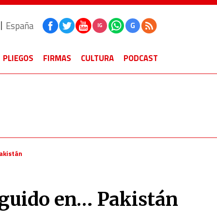
España
G
IG
PLIEGOS
FIRMAS
CULTURA
PODCAST
akistán
seguido en… Pakistán