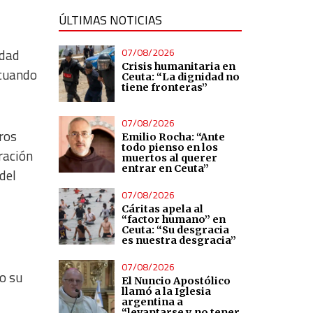
ÚLTIMAS NOTICIAS
07/08/2026
idad
Crisis humanitaria en
 cuando
Ceuta: “La dignidad no
tiene fronteras”
07/08/2026
ros
Emilio Rocha: “Ante
todo pienso en los
ración
muertos al querer
entrar en Ceuta”
del
07/08/2026
Cáritas apela al
“factor humano” en
Ceuta: “Su desgracia
es nuestra desgracia”
07/08/2026
io su
El Nuncio Apostólico
llamó a la Iglesia
argentina a
“levantarse y no tener