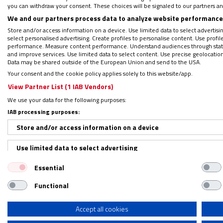
you can withdraw your consent. These choices will be signaled to our partners and
Por
Glaisys Carbonell
|
13/08/2018 - 18:55
We and our partners process data to analyze website performance 
Akash Bashir tenía 20 años cuando murió, 
Store and/or access information on a device. Use limited data to select advertising
impedir que un chaleco bomba causara la mue
select personalised advertising. Create profiles to personalise content. Use profi
performance. Measure content performance. Understand audiences through statis
voluntario que vigilaba la puerta de la igle
and improve services. Use limited data to select content. Use precise geolocation d
Data may be shared outside of the European Union and send to the USA.
un hombre sospechoso quiso entrar en el 
Your consent and the cookie policy applies solely to this website/app.
View Partner List (1 IAB Vendors)
Habían llegado noticias de un atentado co
We use your data for the following purposes:
que vigilaban la entrada estaban en alerta
IAB processing purposes:
de la eucaristía,
Akash se lanzó contra el 
Store and/or access information on a device
chaleco bomba del terrorista suicida alcanz
Use limited data to select advertising
Consciente de su sacrificio
Essential
Create profiles for personalised advertising
Functional
Use profiles to select personalised advertising
Bashir, el padre de Akash, cuenta su historia
Create profiles to personalise content
Accept all cookies
vida para salvar a cientos –incluso miles–