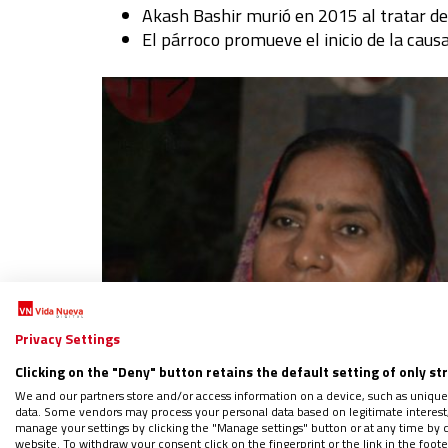
Akash Bashir murió en 2015 al tratar de 
El párroco promueve el inicio de la caus
Privacy Settings
Clicking on the "Deny" button retains the default setting of only st
We and our partners store and/or access information on a device, such as unique
data. Some vendors may process your personal data based on legitimate interest, 
Síguenos en:
IG
G
manage your settings by clicking the "Manage settings" button or at any time by c
website. To withdraw your consent click on the fingerprint or the link in the foo