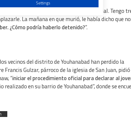
Settings
 mirada llena de tristeza: “Akash era especial. Tengo tr
mplazarle. La mañana en que murió, le había dicho que no
eber. ¿Cómo podría haberlo detenido?
”.
a from different sources
los vecinos del distrito de Youhanabad han perdido la
e Francis Gulzar, párroco de la iglesia de San Juan, pidió
haw, “
iniciar el procedimiento oficial para declarar al jov
icio realizado en su barrio de Youhanabad”, donde se encu
n