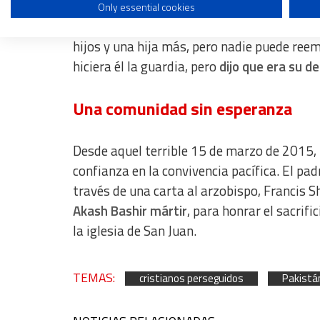
Only essential cookies
Use profiles to select personalised content
Nazbano, la madre de Akash, afirma con una
Measure advertising performance
hijos y una hija más, pero nadie puede ree
hiciera él la guardia, pero
dijo que era su d
Measure content performance
Understand audiences through statistics or combinations of dat
Una comunidad sin esperanza
Develop and improve services
Desde aquel terrible 15 de marzo de 2015, 
Use limited data to select content
confianza en la convivencia pacífica. El padr
IAB Special Features:
través de una carta al arzobispo, Francis S
Use precise geolocation data
Akash Bashir mártir
, para honrar el sacrif
la iglesia de San Juan.
Identify devices based on information actively requested
Non-IAB processing purposes:
TEMAS:
Essential
cristianos perseguidos
Pakistá
Analytical