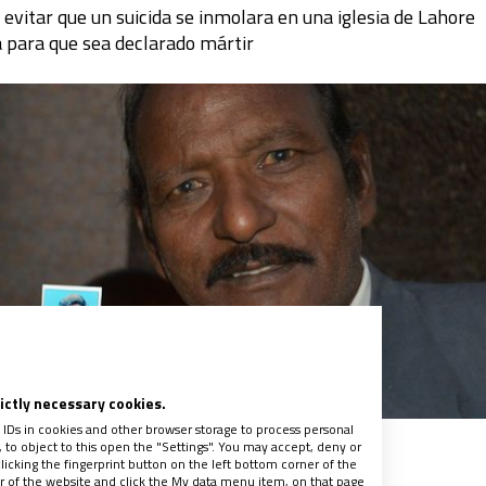
evitar que un suicida se inmolara en una iglesia de Lahore
a para que sea declarado mártir
rictly necessary cookies.
 IDs in cookies and other browser storage to process personal
to object to this open the "Settings". You may accept, deny or
licking the fingerprint button on the left bottom corner of the
ter of the website and click the My data menu item, on that page