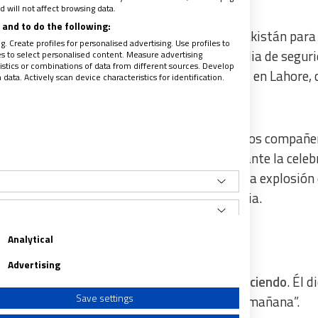
 will not affect browsing data.
and to do the following:
el 15 de marzo de 2015, en una iglesia de Pakistán para
. Create profiles for personalised advertising. Use profiles to
rte de los fieles reunidos allí. Era el guardia de segur
les to select personalised content. Measure advertising
tics or combinations of data from different sources. Develop
sia de San Juan, en el distrito de Youhanabad, en Lahore,
ata. Actively scan device characteristics for identification.
templo
.
n bomba en una iglesia cercana y Akash y otros compañe
. Determinado a evitar cualquier ataque durante la celeb
sospechoso
. Consiguió evitar con su vida que la explosión 
ara a la gente que se congregaba en la iglesia.
Analytical
Advertising
: “
Mi hijo conocía el sacrificio que estaba haciendo
. Él d
Save settings
 de personas que estaban en la misa aquella mañana”.