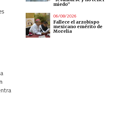
miedo”
es
06/08/2026
Fallece el arzobispo
mexicano emérito de
Morelia
 a
en
entra