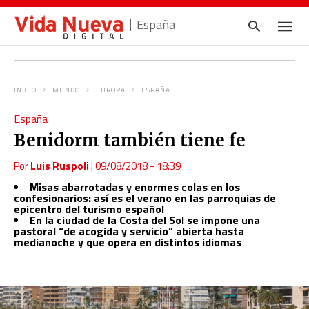
España
INICIO
MUNDO
EUROPA
ESPAÑA
Escrib
España
tu
consul
Benidorm también tiene fe
y
pulsa
en
Por
Luis Ruspoli
|
09/08/2018 - 18:39
INTRO
Misas abarrotadas y enormes colas en los
confesionarios: así es el verano en las parroquias de
epicentro del turismo español
En la ciudad de la Costa del Sol se impone una
pastoral “de acogida y servicio” abierta hasta
medianoche y que opera en distintos idiomas