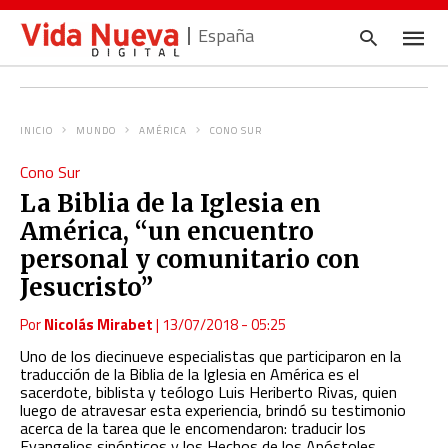
España
INICIO
MUNDO
AMÉRICA
CONO SUR
Escrib
Cono Sur
tu
consul
La Biblia de la Iglesia en
y
pulsa
América, “un encuentro
en
INTRO
personal y comunitario con
Jesucristo”
Por
Nicolás Mirabet
|
13/07/2018 - 05:25
Uno de los diecinueve especialistas que participaron en la
traducción de la Biblia de la Iglesia en América es el
sacerdote, biblista y teólogo Luis Heriberto Rivas, quien
luego de atravesar esta experiencia, brindó su testimonio
acerca de la tarea que le encomendaron: traducir los
Evangelios sinópticos y los Hechos de los Apóstoles.