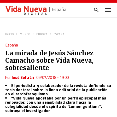
España
INICIO
MUNDO
EUROPA
ESPAÑA
Escrib
España
tu
consul
La mirada de Jesús Sánchez
y
pulsa
Camacho sobre Vida Nueva,
en
INTRO
sobresaliente
Por
José Beltrán
|
09/07/2018 - 19:00
El periodista y colaborador de la revista defiende su
tesis doctoral sobre la línea editorial de la publicación
en el tardofranquismo
“Vida Nueva apostaba por un perfil episcopal más
renovador, con una sensibilidad clara hacia la
colegialidad desde el espíritu de ‘Lumen gentium’”,
subraya el investigador