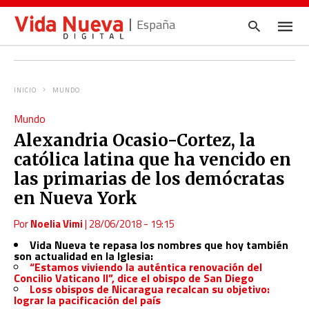
España
INICIO
MUNDO
Escrib
Mundo
tu
consul
Alexandria Ocasio-Cortez, la
y
pulsa
católica latina que ha vencido en
en
INTRO
las primarias de los demócratas
en Nueva York
Por
Noelia Vimi
|
28/06/2018 - 19:15
Vida Nueva te repasa los nombres que hoy también
son actualidad en la Iglesia:
“Estamos viviendo la auténtica renovación del
Concilio Vaticano II”, dice el obispo de San Diego
Loss obispos de Nicaragua recalcan su objetivo:
lograr la pacificación del país