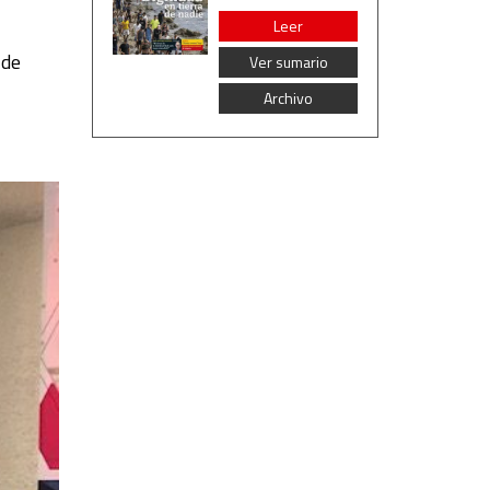
Leer
 de
Ver sumario
Archivo