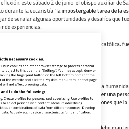
reflexión, este sábado 2 de junio, el obispo auxiliar de S
 durante la eucaristía “
la impostergable tarea de la e
dejar de señalar algunas oportunidades y desafíos que fu
r de experiencias.
ral a los jóvenes
, en el ámbito de la escuela católica, fu
rictly necessary cookies.
 IDs in cookies and other browser storage to process personal
o por la humanidad
to object to this open the "Settings". You may accept, deny or
licking the fingerprint button on the left bottom corner of the
ter of the website and click the My data menu item, on that page
 will not affect browsing data.
compañante pastoral es un apasionado por la humanidad
and to do the following:
, el Hno. Diego Díaz, subrayando que “
debe ser una pers
. Create profiles for personalised advertising. Use profiles to
 comunicativa y sensible a captar las situaciones que lo
les to select personalised content. Measure advertising
tics or combinations of data from different sources. Develop
ata. Actively scan device characteristics for identification.
a el religioso lasallista, “
el acompañante debe mante