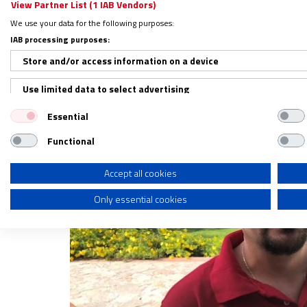
View Partner List (1 IAB Vendors)
una actitud abierta al diálogo
, de manera q
We use your data for the following purposes:
solicite, atento a sus narrativas”, lo cual 
IAB processing purposes:
Store and/or access information on a device
Use limited data to select advertising
Essential
Create profiles for personalised advertising
Functional
Use profiles to select personalised advertising
Create profiles to personalise content
Accept all cookies
Only essential cookies
Use profiles to select personalised content
Measure advertising performance
Measure content performance
Understand audiences through statistics or combinations of dat