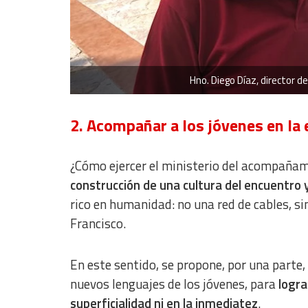
Develop and improve services
Use limited data to select content
IAB Special Features:
Use precise geolocation data
Hno. Diego Díaz, director d
Identify devices based on information actively requested
2. Acompañar a los jóvenes en la e
Non-IAB processing purposes:
Essential
¿Cómo ejercer el ministerio del acompañami
Analytical
construcción de una cultura del encuentro y
rico en humanidad: no una red de cables, 
Functional
Francisco.
Advertising
En este sentido, se propone, por una parte, 
nuevos lenguajes de los jóvenes, para
logra
superficialidad ni en la inmediatez
.