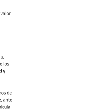
 valor
a,
e los
d y
nos de
, ante
lcula