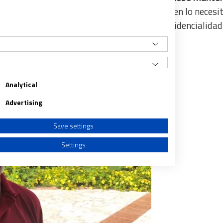
ue pueda ‘está ahí’ en el momento que el joven lo necesit
implica, también, un respeto máximo a la confidencialidad
Analytical
Advertising
Save settings
Settings
a from different sources