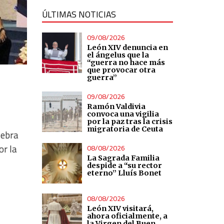
ÚLTIMAS NOTICIAS
09/08/2026
León XIV denuncia en
el ángelus que la
“guerra no hace más
que provocar otra
guerra”
09/08/2026
Ramón Valdivia
convoca una vigilia
por la paz tras la crisis
migratoria de Ceuta
lebra
or la
08/08/2026
La Sagrada Familia
despide a “su rector
eterno” Lluís Bonet
08/08/2026
León XIV visitará,
ahora oficialmente, a
la Virgen del Buen