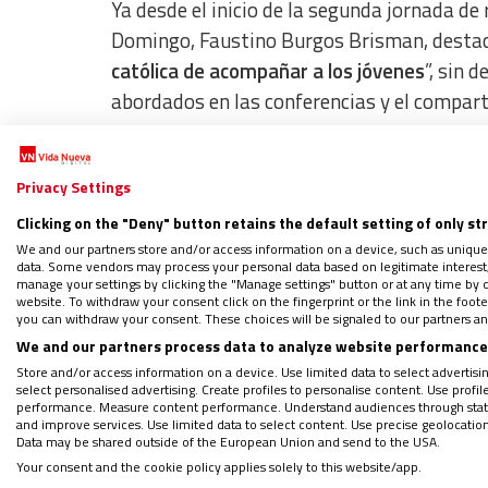
Ya desde el inicio de la segunda jornada de 
Domingo, Faustino Burgos Brisman, destacó
católica de acompañar a los jóvenes
”, sin 
abordados en las conferencias y el comparti
Cinco pistas para el acompañamiento pasto
Privacy Settings
postuladas a lo largo del día:
Clicking on the "Deny" button retains the default setting of only st
We and our partners store and/or access information on a device, such as unique
1. El acompañante, un apasionad
data. Some vendors may process your personal data based on legitimate interest, 
manage your settings by clicking the "Manage settings" button or at any time by c
website. To withdraw your consent click on the fingerprint or the link in the foo
you can withdraw your consent. These choices will be signaled to our partners and
Como maestro, educador y pedagogo, “el a
We and our partners process data to analyze website performance 
propuso el director de formación de la CIEC
Store and/or access information on a device. Use limited data to select advertising
alegre, cercana a los jóvenes, comprensiva,
select personalised advertising. Create profiles to personalise content. Use profi
performance. Measure content performance. Understand audiences through statis
rodean
”.
and improve services. Use limited data to select content. Use precise geolocation d
Data may be shared outside of the European Union and send to the USA.
Your consent and the cookie policy applies solely to this website/app.
A partir de esta particular sensiblidad, agreg