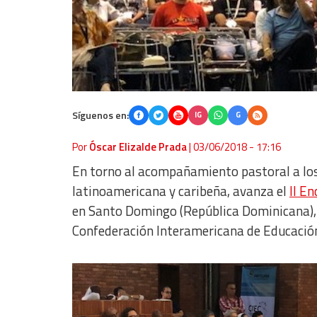
Síguenos en:
IG
G
Por
Óscar Elizalde Prada
|
03/06/2018 - 17:16
En torno al acompañamiento pastoral a los 
latinoamericana y caribeña, avanza el
II E
en Santo Domingo (República Dominicana), 
Confederación Interamericana de Educación 