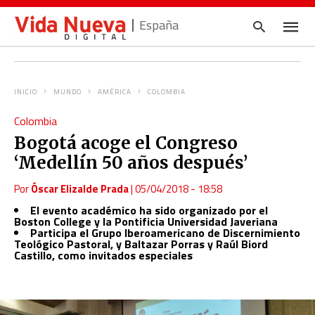
España
INICIO
MUNDO
AMÉRICA
COLOMBIA
Escrib
Colombia
tu
consul
Bogotá acoge el Congreso
y
pulsa
‘Medellín 50 años después’
en
INTRO
Por
Óscar Elizalde Prada
|
05/04/2018 - 18:58
El evento académico ha sido organizado por el
Boston College y la Pontificia Universidad Javeriana
Participa el Grupo Iberoamericano de Discernimiento
Teológico Pastoral, y Baltazar Porras y Raúl Biord
Castillo, como invitados especiales