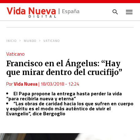
España
INICIO
MUNDO
VATICANO
Escrib
Vaticano
tu
consul
Francisco en el Ángelus: “Hay
y
pulsa
que mirar dentro del crucifijo”
en
INTRO
Por
Vida Nueva
|
18/03/2018 - 12:24
El Papa propone la entrega hasta perder la vida
“para recibirla nueva y eterna”
“Las obras de caridad hacia los que sufren en cuerpo
y espíritu es el modo más auténtico de vivir el
Evangelio”, dice Bergoglio