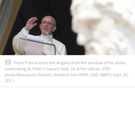
Pope Francis leads the Angelus from the window of his studio
overlooking St. Peter's Square Sept. 24 at the Vatican. (CNS
photo/Alessandro Bianchi, Reuters) See POPE-GOD-WAITS Sept. 25,
2017.