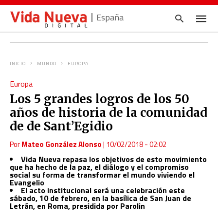
España
INICIO
MUNDO
EUROPA
Escrib
Europa
tu
consul
Los 5 grandes logros de los 50
y
pulsa
años de historia de la comunidad
en
INTRO
de de Sant’Egidio
Por
Mateo González Alonso
|
10/02/2018 - 02:02
Vida Nueva repasa los objetivos de esto movimiento
que ha hecho de la paz, el diálogo y el compromiso
social su forma de transformar el mundo viviendo el
Evangelio
El acto institucional será una celebración este
sábado, 10 de febrero, en la basílica de San Juan de
Letrán, en Roma, presidida por Parolin