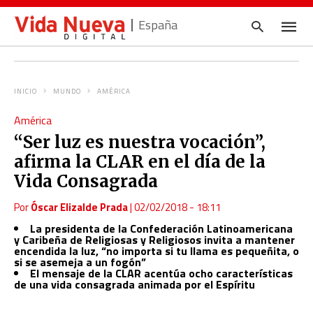
España
INICIO
MUNDO
AMÉRICA
Escrib
América
tu
consul
“Ser luz es nuestra vocación”,
y
pulsa
afirma la CLAR en el día de la
en
INTRO
Vida Consagrada
Por
Óscar Elizalde Prada
|
02/02/2018 - 18:11
La presidenta de la Confederación Latinoamericana
y Caribeña de Religiosas y Religiosos invita a mantener
encendida la luz, “no importa si tu llama es pequeñita, o
si se asemeja a un fogón”
El mensaje de la CLAR acentúa ocho características
de una vida consagrada animada por el Espíritu