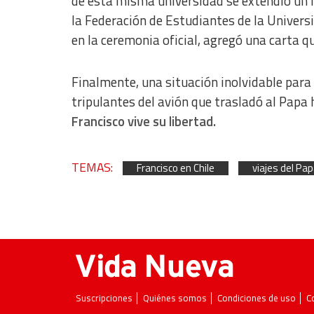
de esta misma universidad se extendió un li
la Federación de Estudiantes de la Univers
en la ceremonia oficial, agregó una carta que
Finalmente, una situación inolvidable para
tripulantes del avión que trasladó al Papa 
Francisco vive su libertad.
TEMAS:
Francisco en Chile
viajes del Pa
Suscripciones
Quiénes somos
Condiciones de uso
C