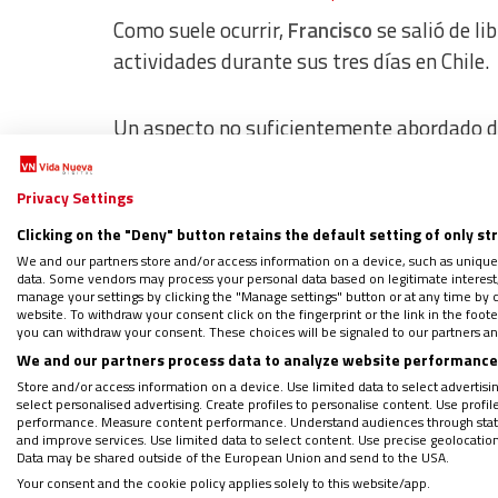
Como suele ocurrir,
Francisco
se salió de li
actividades durante sus tres días en Chile.
Un aspecto no suficientemente abordado dur
que llegaría. El estilo pastoral de Francisc
más centrada en si misma que atenta a la 
Privacy Settings
cuando fue ‘la voz de los sin voz’ ante la di
Clicking on the "Deny" button retains the default setting of only st
perdido la confianza de su pueblo como lo 
We and our partners store and/or access information on a device, such as unique
data. Some vendors may process your personal data based on legitimate interest, 
manage your settings by clicking the "Manage settings" button or at any time by c
Llegó más lejos
website. To withdraw your consent click on the fingerprint or the link in the foo
you can withdraw your consent. These choices will be signaled to our partners and
We and our partners process data to analyze website performance 
Ha sido una visita menos exitosa de lo esp
Store and/or access information on a device. Use limited data to select advertising
select personalised advertising. Create profiles to personalise content. Use profi
las calles al paso del Papa, y también por 
performance. Measure content performance. Understand audiences through statis
and improve services. Use limited data to select content. Use precise geolocation d
la seguridad como del protocolo.
Data may be shared outside of the European Union and send to the USA.
Your consent and the cookie policy applies solely to this website/app.