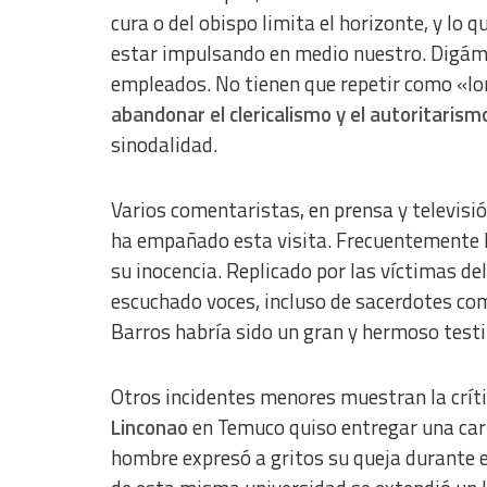
Develop and improve services
cura o del obispo limita el horizonte, y lo q
estar impulsando en medio nuestro. Digámos
Use limited data to select content
empleados. No tienen que repetir como «lor
IAB Special Features:
abandonar el clericalismo y el autoritarism
Use precise geolocation data
sinodalidad.
Identify devices based on information actively requested
Varios comentaristas, en prensa y televisió
Non-IAB processing purposes:
ha empañado esta visita. Frecuentemente ha
Essential
su inocencia. Replicado por las víctimas de
Analytical
escuchado voces, incluso de sacerdotes com
Barros habría sido un gran y hermoso test
Functional
Advertising
Otros incidentes menores muestran la críti
Linconao
en Temuco quiso entregar una cart
hombre expresó a gritos su queja durante e