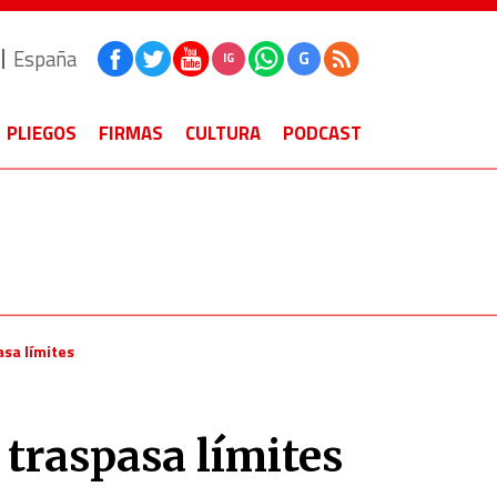
España
G
IG
PLIEGOS
FIRMAS
CULTURA
PODCAST
asa límites
 traspasa límites