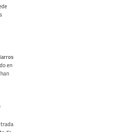
uede
s
Barros
ido en
 han
ntrada