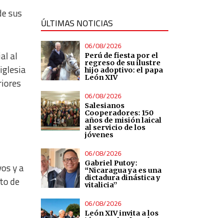
de sus
ÚLTIMAS NOTICIAS
06/08/2026
al al
Perú de fiesta por el
regreso de su ilustre
iglesia
hijo adoptivo: el papa
León XIV
riores
06/08/2026
Salesianos
Cooperadores: 150
años de misión laical
al servicio de los
jóvenes
06/08/2026
Gabriel Putoy:
os y a
“Nicaragua ya es una
dictadura dinástica y
nto de
vitalicia”
06/08/2026
León XIV invita a los