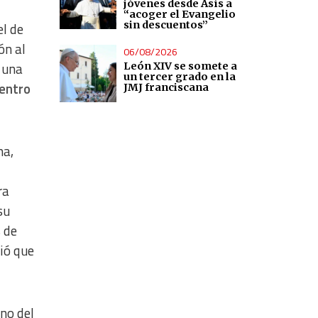
jóvenes desde Asís a
“acoger el Evangelio
sin descuentos”
el de
ón al
06/08/2026
o una
León XIV se somete a
un tercer grado en la
uentro
JMJ franciscana
ma,
ra
su
 de
ió que
 no del