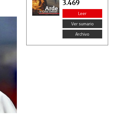
3.469
Leer
Ver sumario
Archivo