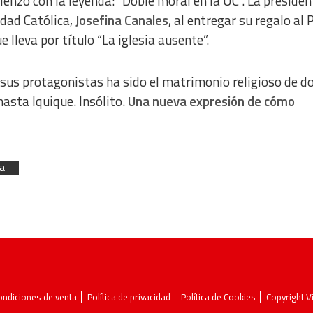
enzo con la leyenda: “Doble moral en la UC”. La presiden
idad Católica,
Josefina Canales
, al entregar su regalo al
 lleva por título “La iglesia ausente”.
 sus protagonistas ha sido el matrimonio religioso de d
hasta Iquique. Insólito.
Una nueva expresión de cómo
pa
ondiciones de venta
Política de privacidad
Política de Cookies
Copyright 