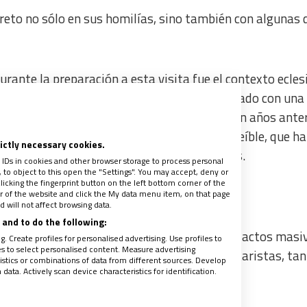
breto no sólo en sus homilías, sino también con algunas 
ante la preparación a esta visita fue el contexto eclesi
o y el contenido de sus discursos ha contrastado con una 
realidad del país, duramente confrontada con años ante
ctadura militar; una iglesia distante, poco creíble, que ha
rictly necessary cookies.
muestra la fuerte baja indicada en encuestas.
 IDs in cookies and other browser storage to process personal
to object to this open the "Settings". You may accept, deny or
licking the fingerprint button on the left bottom corner of the
ter of the website and click the My data menu item, on that page
 will not affect browsing data.
and to do the following:
erado por menor concurrencia de gente a los actos masiv
. Create profiles for personalised advertising. Use profiles to
les to select personalised content. Measure advertising
la excesiva rigidez, a juicio de muchos comentaristas, ta
tics or combinations of data from different sources. Develop
ata. Actively scan device characteristics for identification.